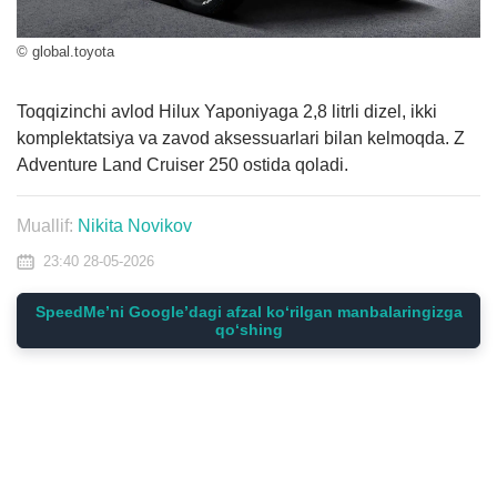
© global.toyota
Toqqizinchi avlod Hilux Yaponiyaga 2,8 litrli dizel, ikki
komplektatsiya va zavod aksessuarlari bilan kelmoqda. Z
Adventure Land Cruiser 250 ostida qoladi.
Muallif:
Nikita Novikov
23:40 28-05-2026
SpeedMe’ni Google’dagi afzal ko‘rilgan manbalaringizga
qo‘shing