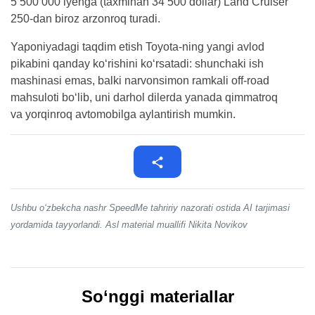
5 500 000 iyenga (taxminan 34 500 dollar) Land Cruiser
250-dan biroz arzonroq turadi.
Yaponiyadagi taqdim etish Toyota-ning yangi avlod
pikabini qanday ko‘rishini ko‘rsatadi: shunchaki ish
mashinasi emas, balki narvonsimon ramkali off-road
mahsuloti bo‘lib, uni darhol dilerda yanada qimmatroq
va yorqinroq avtomobilga aylantirish mumkin.
Ushbu o‘zbekcha nashr SpeedMe tahririy nazorati ostida AI tarjimasi
yordamida tayyorlandi. Asl material muallifi Nikita Novikov
So‘nggi materiallar