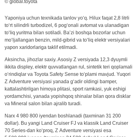
© global.toyota
Yaponiya uchun texnikada tanlov yo‘q. Hilux faqat 2,8 litrli
to‘rt silindrli turbodizel, 6 pog‘onali avtomat va ulanadigan
to‘liq yuritma bilan sotiladi. Ba’zi boshqa bozorlar uchun
mo‘ljallangan benzin, mild-gibrid va to‘liq elektr versiyalari
yapon xaridorlariga taklif etilmadi.
Aksincha, jihozlar saxiy. Asosiy Z versiyada 12,3 dyuymli
ikkita displey, elektr quvvatlangan rul, sintetik teri qoplamali
o‘rindiqlar va Toyota Safety Sense to‘plami mavjud. Yuqori
Z Adventure versiyasi yanada g‘adir oldingi bamper,
kattalashtirilgan himoya plitasi, sport ramkasi, yuk eshigi
yordamchisi, yanada yopishqoq shinalar bilan qora disklar
va Mineral salon bilan ajralib turadi.
Narx 4 980 800 iyendan boshlanadi (taxminan 31 200
dollar). Bu yangi Land Cruiser FJ va klassik Land Cruiser
70 Series-dan ko‘proq, Z Adventure versiyasi esa