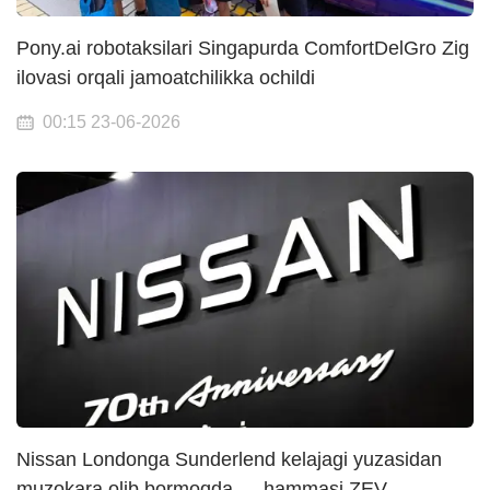
Pony.ai robotaksilari Singapurda ComfortDelGro Zig
ilovasi orqali jamoatchilikka ochildi
00:15 23-06-2026
Nissan Londonga Sunderlend kelajagi yuzasidan
muzokara olib bormoqda — hammasi ZEV