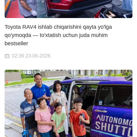
Toyota RAV4 ishlab chiqarishini qayta yo'lga
qo'ymoqda — to'xtatish uchun juda muhim
bestseller
02:36 23-06-2026