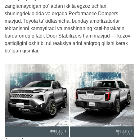
zanglamaydigan po‘latdan ikkita egzoz uchlari,
shuningdek oldda va orqada Performance Dampers
mavjud. Toyota ta’kidlashicha, bunday amortizatorlar
tebranishni kamaytiradi va mashinaning xatti-harakatini
barqarorroq qiladi. Door Stabilizers ham mavjud — kuzov
qattiqligini oshirib, rul reaksiyalarini aniqroq qilishi kerak
bo‘lgan qismlar.