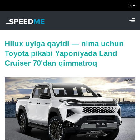
16+
Hilux uyiga qaytdi — nima uchun
Toyota pikabi Yaponiyada Land
Cruiser 70'dan qimmatroq