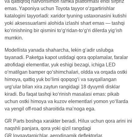
va qattiqroq narvonsimon ramka platformasi endi sirpriz
emas. Yaponiya uchun Toyota tayyor o‘zgartirishlar
katalogini tayyorladi: xaridor tyuning ustaxonasini kutishi
yoki aksessuarlarni alohida izlashi shart emas — tashqi
ko‘rinishning bir qismini to‘g‘ridan-to‘g‘ri dilerda yig‘ish
mumkin.
Modellista yanada shaharcha, lekin g‘adir uslubga
tayanadi. Paketga kapot ustidagi qora qoplamalar, faralar
atrofidagi elementlar, yuk eshigi bezagi, ichiga LED
o‘rnatilgan bamper qo‘shimchalari, oldda va orqada ostki
himoya, qattiq yuk bo‘limi qopqog‘i va sayqallangan
urg‘ular bilan xira zaytun rangidagi 18 dyuymli disklar
kiradi. Bu faqat tashqi ko‘rinish masalasi emas: pikab
uchun ostki himoya va kuzov elementlari yomon yo‘llarda
va yengil off-road sharoitida ma’noga ega.
GR Parts boshqa xarakter beradi. Hilux uchun qora arini ini
naqshli panjara, qora yoki qizil rangdagi
GR loyqaytargichlar, aerodinamik deflektorlar,