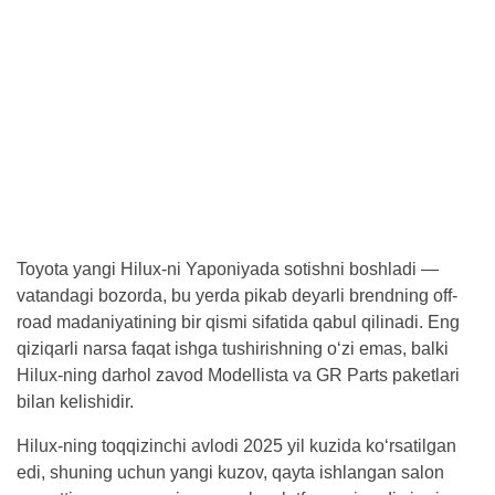
Toyota yangi Hilux-ni Yaponiyada sotishni boshladi —
vatandagi bozorda, bu yerda pikab deyarli brendning off-
road madaniyatining bir qismi sifatida qabul qilinadi. Eng
qiziqarli narsa faqat ishga tushirishning o‘zi emas, balki
Hilux-ning darhol zavod Modellista va GR Parts paketlari
bilan kelishidir.
Hilux-ning toqqizinchi avlodi 2025 yil kuzida ko‘rsatilgan
edi, shuning uchun yangi kuzov, qayta ishlangan salon