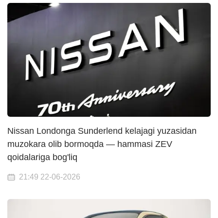
Nissan Londonga Sunderlend kelajagi yuzasidan
muzokara olib bormoqda — hammasi ZEV
qoidalariga bog'liq
21:49 22-06-2026