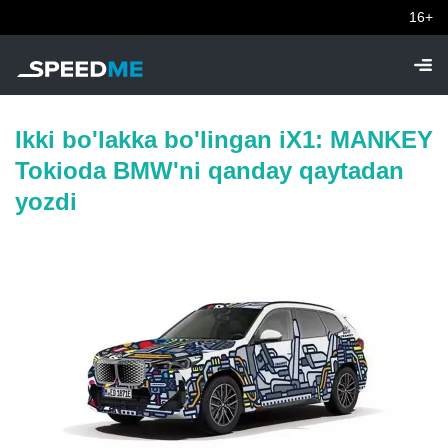
16+
Ikki bo'lakka bo'lingan iX1: MANKEY
Tokioda BMW'ni qanday qaytadan
yozdi