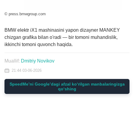
© press.bmwgroup.com
BMW elektr iX1 mashinasini yapon dizayner MANKEY
chizgan grafika bilan o'radi — bir tomoni muhandislik,
ikkinchi tomoni quvonch haqida.
Muallif:
Dmitriy Novikov
21:44 03-06-2026
SpeedMe’ni Google’dagi afzal ko‘rilgan manbalaringizga
qo‘shing