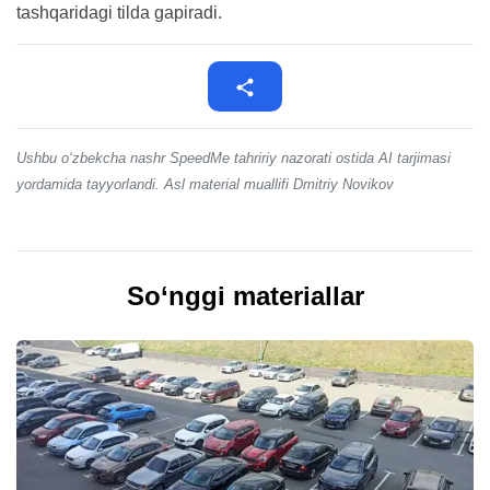
tashqaridagi tilda gapiradi.
Ushbu o‘zbekcha nashr SpeedMe tahririy nazorati ostida AI tarjimasi
yordamida tayyorlandi. Asl material muallifi Dmitriy Novikov
So‘nggi materiallar