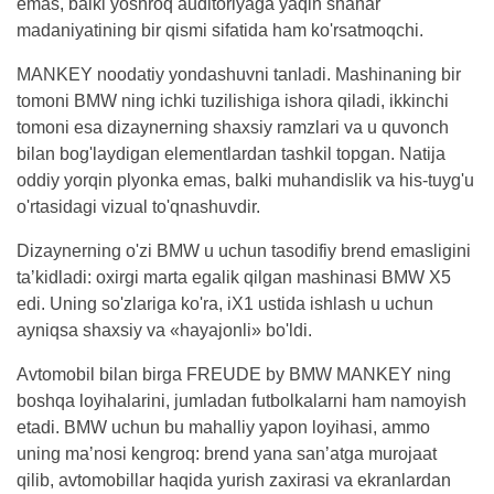
emas, balki yoshroq auditoriyaga yaqin shahar
madaniyatining bir qismi sifatida ham ko'rsatmoqchi.
MANKEY noodatiy yondashuvni tanladi. Mashinaning bir
tomoni BMW ning ichki tuzilishiga ishora qiladi, ikkinchi
tomoni esa dizaynerning shaxsiy ramzlari va u quvonch
bilan bog'laydigan elementlardan tashkil topgan. Natija
oddiy yorqin plyonka emas, balki muhandislik va his-tuyg'u
o'rtasidagi vizual to'qnashuvdir.
Dizaynerning o'zi BMW u uchun tasodifiy brend emasligini
taʼkidladi: oxirgi marta egalik qilgan mashinasi BMW X5
edi. Uning so'zlariga ko'ra, iX1 ustida ishlash u uchun
ayniqsa shaxsiy va «hayajonli» bo'ldi.
Avtomobil bilan birga FREUDE by BMW MANKEY ning
boshqa loyihalarini, jumladan futbolkalarni ham namoyish
etadi. BMW uchun bu mahalliy yapon loyihasi, ammo
uning maʼnosi kengroq: brend yana sanʼatga murojaat
qilib, avtomobillar haqida yurish zaxirasi va ekranlardan