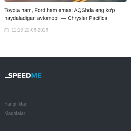
Toyota ham, Ford ham emas: AQShda eng ko'p
haydaladigan avtomobil — Chrysler Pacifica
12:13 22-06-2026
Yangiliklar
Maqolalar