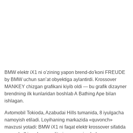
BMW elektr iX1 ni o'zining yapon brend-do'koni FREUDE
by BMW uchun sanʼat obyektiga aylantirdi. Krossover
MANKEY chizgan grafikani kiyib oldi — bu grafik dizayner
brendning ilk kunlaridan boshlab A Bathing Ape bilan
ishlagan.
Avtomobil Tokioda, Azabudai Hills tumanida, 8 iyulgacha
namoyish etiladi. Loyihaning markazida «quvonch»
mavzusi yotadi: BMW iX1 ni faqat elektr krossover sifatida