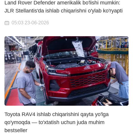
Land Rover Defender amerikalik bo'lishi mumkin:
JLR Stellantis'da ishlab chiqarishni o'ylab ko'ryapti
05:03 23-06-2026
Toyota RAV4 ishlab chiqarishini qayta yo'lga
qo'ymoqda — to'xtatish uchun juda muhim
bestseller