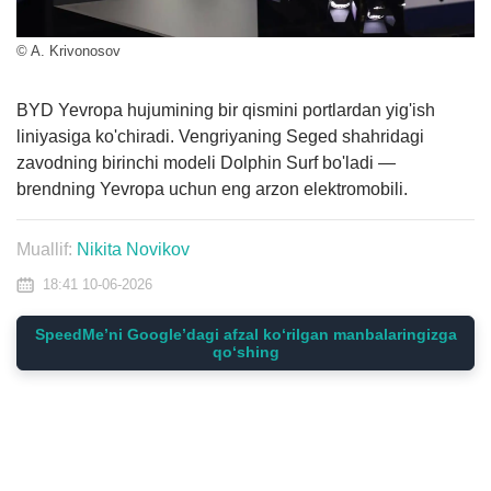
© A. Krivonosov
BYD Yevropa hujumining bir qismini portlardan yig'ish
liniyasiga ko'chiradi. Vengriyaning Seged shahridagi
zavodning birinchi modeli Dolphin Surf bo'ladi —
brendning Yevropa uchun eng arzon elektromobili.
Muallif:
Nikita Novikov
18:41 10-06-2026
SpeedMe’ni Google’dagi afzal ko‘rilgan manbalaringizga
qo‘shing