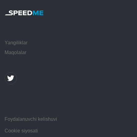
Yangiliklar
Maqolalar
Foydalanuvchi kelishuvi
Cookie siyosati