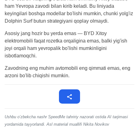
ham Yevropa zavodi bilan kirib keladi. Bu liniyada
keyingilari boshqa modellar bo'lishi mumkin, chunki yolg'iz
Dolphin Surf butun strategiyani qoplay olmaydi.
Asosiy jang hozir bu yerda emas — BYD Xitoy
elektromobili faqat rozetka orqaligina emas, balki yig'ish
joyi orqali ham yevropalik bo'lishi mumkinligini
isbotlamoqchi.
Zavodning eng muhim avtomobili eng qimmati emas, eng
arzoni bo'lib chiqishi mumkin.
Ushbu o‘zbekcha nashr SpeedMe tahririy nazorati ostida AI tarjimasi
yordamida tayyorlandi. Asl material muallifi Nikita Novikov