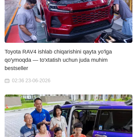
Toyota RAV4 ishlab chiqarishini qayta yo'lga
qo'ymoqda — to'xtatish uchun juda muhim
bestseller
02:36 23-06-2026