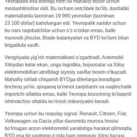
Yevropada esa boshqa nom va mahalliy bozor uchun
moslashtirishlar oldi. Bu ixcham xetchbek bo'lib, dastlabki
materiallarda taxminan 19 990 yevrodan (taxminan
23 100 dollar) baholangan edi. Yevropalik xaridor uchun
bu narx raqobatchilar uchun o'z-o'zidan emas, balki
munosib jihozlar, Blade batareyalari va BYD ko'lami bilan
birgalikda xavfli.
Vengriyada yig'ish matematikani o'zgartiradi. Avtomobil
Xitoydan kelar ekan, unga logistika, bojxonalar va Xitoy
elektromobillari atrofidagi siyosiy xavflar bosim o'tkazadi.
Mahalliy ishlab chiqarish BYDga dilerlarga boradigan
tinchroq yo'lni, qisqaroq ta'minot zanjirlarini va vaqtinchalik
importchi sifatida emas, balki Yevropa bozorining to'laqonli
ishtirokchisi sifatida ko'rinish imkoniyatini beradi.
Yevropa uchun bu noqulay signal. Renault, Citroen, Fiat,
Volkswagen va Dacia yillar davomida murosa hissisi
bo'lmagan arzon elektromobil yaratishga harakat qilmoqda,
BYD esa bir vaqtning o'zida ham ommaviy Xitoy bazasi,