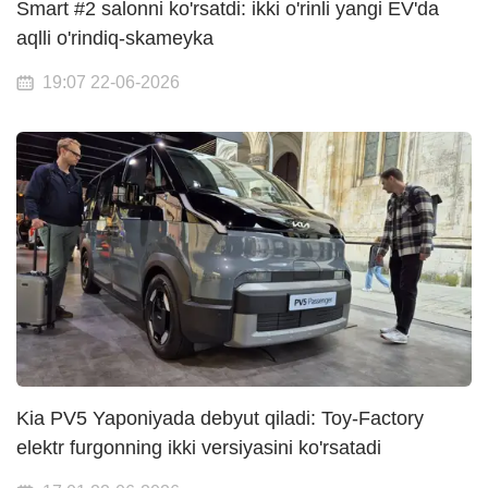
Smart #2 salonni ko'rsatdi: ikki o'rinli yangi EV'da
aqlli o'rindiq-skameyka
19:07 22-06-2026
Kia PV5 Yaponiyada debyut qiladi: Toy-Factory
elektr furgonning ikki versiyasini ko'rsatadi