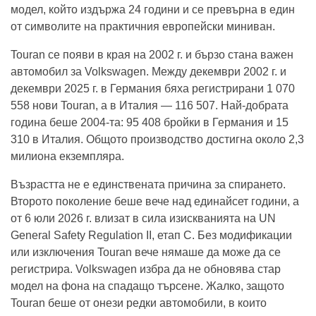
модел, който издържа 24 години и се превърна в един
от символите на практичния европейски миниван.
Touran се появи в края на 2002 г. и бързо стана важен
автомобил за Volkswagen. Между декември 2002 г. и
декември 2025 г. в Германия бяха регистрирани 1 070
558 нови Touran, а в Италия — 116 507. Най-добрата
година беше 2004-та: 95 408 бройки в Германия и 15
310 в Италия. Общото производство достигна около 2,3
милиона екземпляра.
Възрастта не е единствената причина за спирането.
Второто поколение беше вече над единайсет години, а
от 6 юли 2026 г. влизат в сила изискванията на UN
General Safety Regulation II, етап C. Без модификации
или изключения Touran вече нямаше да може да се
регистрира. Volkswagen избра да не обновява стар
модел на фона на спадащо търсене. Жалко, защото
Touran беше от онези редки автомобили, в които