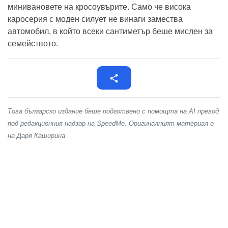
минивановете на кросоувърите. Само че висока
каросерия с моден силует не винаги замества
автомобил, в който всеки сантиметър беше мислен за
семейството.
Това българско издание беше подготвено с помощта на AI превод
под редакционния надзор на SpeedMe. Оригиналният материал е
на Даря Каширина