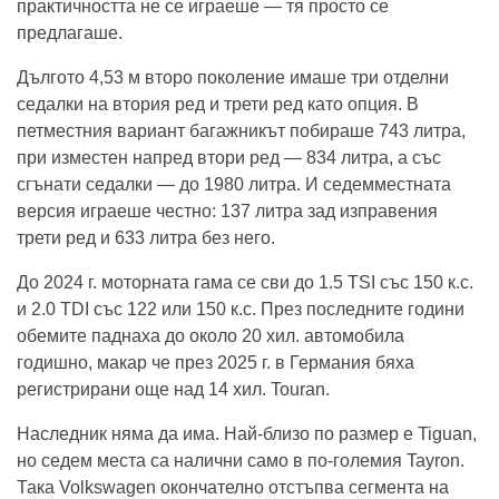
практичността не се играеше — тя просто се
предлагаше.
Дългото 4,53 м второ поколение имаше три отделни
седалки на втория ред и трети ред като опция. В
петместния вариант багажникът побираше 743 литра,
при изместен напред втори ред — 834 литра, а със
сгънати седалки — до 1980 литра. И седемместната
версия играеше честно: 137 литра зад изправения
трети ред и 633 литра без него.
До 2024 г. моторната гама се сви до 1.5 TSI със 150 к.с.
и 2.0 TDI със 122 или 150 к.с. През последните години
обемите паднаха до около 20 хил. автомобила
годишно, макар че през 2025 г. в Германия бяха
регистрирани още над 14 хил. Touran.
Наследник няма да има. Най-близо по размер е Tiguan,
но седем места са налични само в по-големия Tayron.
Така Volkswagen окончателно отстъпва сегмента на