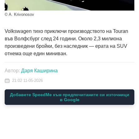
© A. Krivonosov
Volkswagen тихо приключи производството на Touran
във Волфсбург след 24 години. Около 2,3 милиона
произведени бройки, без наследник — ерата на SUV
отнема още един миниван.
Автор:
Даря Каширина
21:02 11-05-2026
Добавете SpeedMe към предпочитаните си източници
в Google