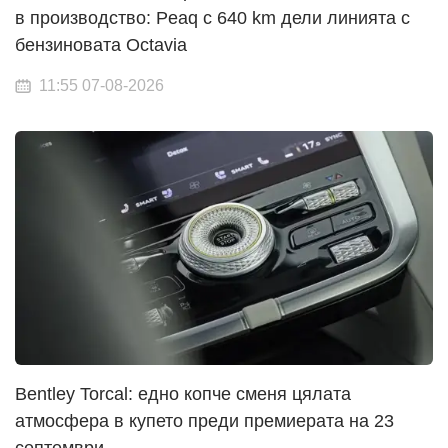
в производство: Peaq с 640 km дели линията с
бензиновата Octavia
11:55 07-08-2026
Bentley Torcal: едно копче сменя цялата
атмосфера в купето преди премиерата на 23
септември