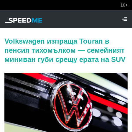
16+
Volkswagen изпраща Touran в
пенсия тихомълком — семейният
миниван губи срещу ерата на SUV