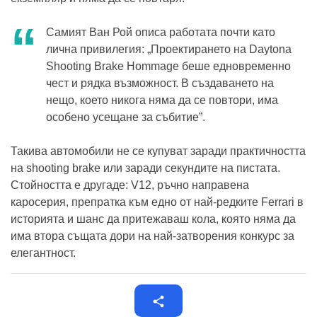
Самият Ван Рой описа работата почти като
лична привилегия: „Проектирането на Daytona
Shooting Brake Hommage беше едновременно
чест и рядка възможност. В създаването на
нещо, което никога няма да се повтори, има
особено усещане за събитие”.
Такива автомобили не се купуват заради практичността
на shooting brake или заради секундите на пистата.
Стойността е другаде: V12, ръчно направена
каросерия, препратка към едно от най-редките Ferrari в
историята и шанс да притежаваш кола, която няма да
има втора същата дори на най-затворения конкурс за
елегантност.