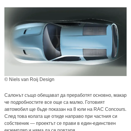
© Niels van Roij Design
Салонът също обещават да преработят основно, макар
че подробностите все още са малко. Готовият
автомобил ще бъде показан на 8 юли на RAC Concours.
След това колата ще отиде направо при частния си
собственик — проектът се прави в един-единствен
екземпляр и няма да се повтаря.