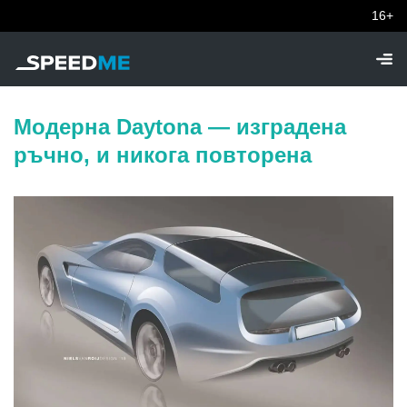
16+
Модерна Daytona — изградена
ръчно, и никога повторена