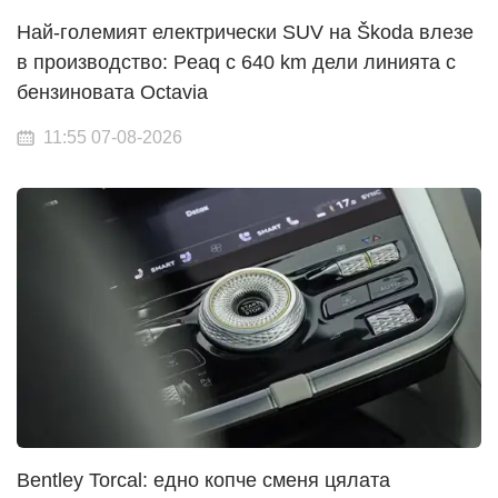
Най-големият електрически SUV на Škoda влезе
в производство: Peaq с 640 km дели линията с
бензиновата Octavia
11:55 07-08-2026
Bentley Torcal: едно копче сменя цялата