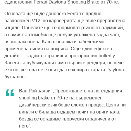
единствения Ferrari Daytona Shooting Brake от 70-те.
Основата ще бъде донорско Ferrari с предно
разположен V12, но каросерията ще бъде преработена
изцяло. Панелите ще се формоват ръчно от алуминий,
а самият автомобил ще получи удължена задна част,
рязко наклонена Kamm опашка и забележимо
променена линия на покрива. Още един ефектен
детайл — задните странични прозорци тип butterfly.
Засега са публикувани само първите рендери, но вече
е ясно, че това не е опит да се копира старата Daytona
буквално.
Ван Рой заяви: „Превеждането на легендарния
shooting brake от 70-те на съвременен
дизайнерски език беше сложен процес. Целта ни
винаги е била да отдадем почит на оригинала,
без да се оставяме творчески ограничени от
него”.