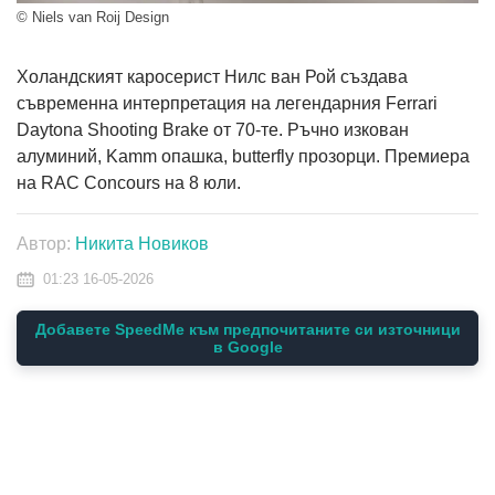
© Niels van Roij Design
Холандският каросерист Нилс ван Рой създава
съвременна интерпретация на легендарния Ferrari
Daytona Shooting Brake от 70-те. Ръчно изкован
алуминий, Kamm опашка, butterfly прозорци. Премиера
на RAC Concours на 8 юли.
Автор:
Никита Новиков
01:23 16-05-2026
Добавете SpeedMe към предпочитаните си източници
в Google