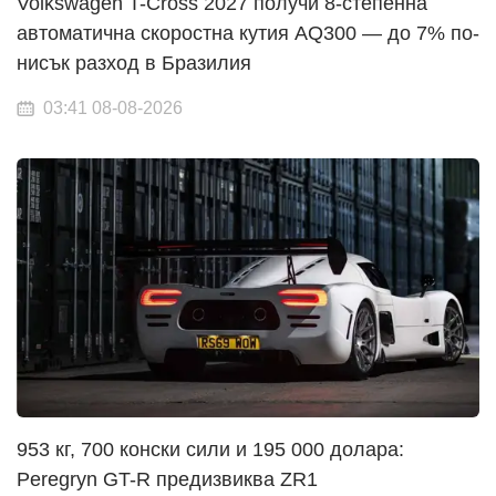
Volkswagen T-Cross 2027 получи 8-степенна
автоматична скоростна кутия AQ300 — до 7% по-
нисък разход в Бразилия
03:41 08-08-2026
953 кг, 700 конски сили и 195 000 долара:
Peregryn GT-R предизвиква ZR1