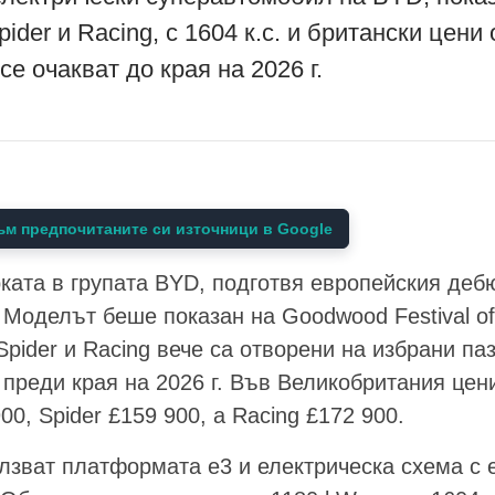
ider и Racing, с 1604 к.с. и британски цени 
е очакват до края на 2026 г.
м предпочитаните си източници в Google
ката в групата BYD, подготвя европейския деб
Моделът беше показан на Goodwood Festival of
Spider и Racing вече са отворени на избрани па
 преди края на 2026 г. Във Великобритания цен
00, Spider £159 900, а Racing £172 900.
лзват платформата e3 и електрическа схема с 