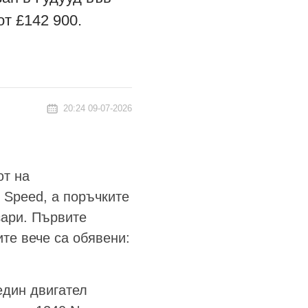
от £142 900.
20:24 09-07-2026
ют на
 Speed, а поръчките
зари. Първите
ите вече са обявени:
един двигател