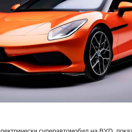
електрически суперавтомобил на BYD, показ