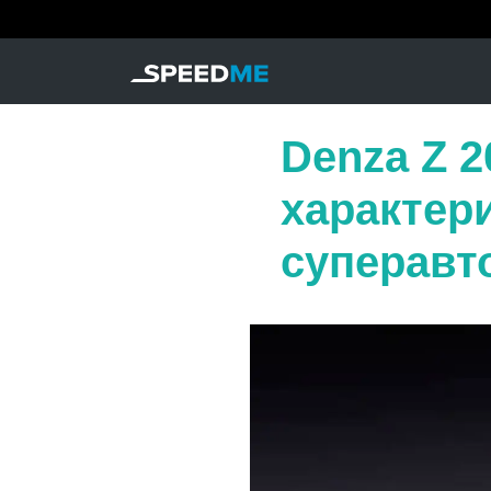
Denza Z 2
характер
суперавт