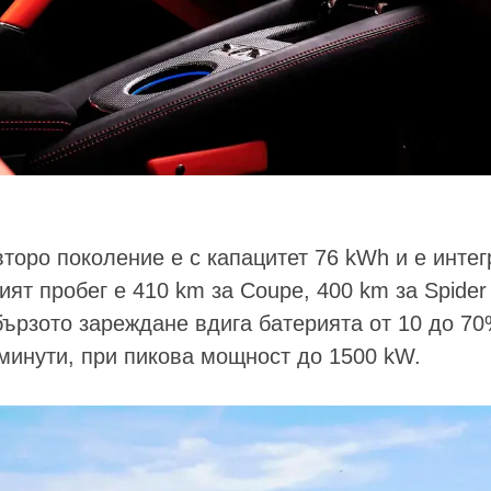
второ поколение е с капацитет 76 kWh и е инте
ият пробег е 410 km за Coupe, 400 km за Spider
ързото зареждане вдига батерията от 10 до 70%
минути, при пикова мощност до 1500 kW.