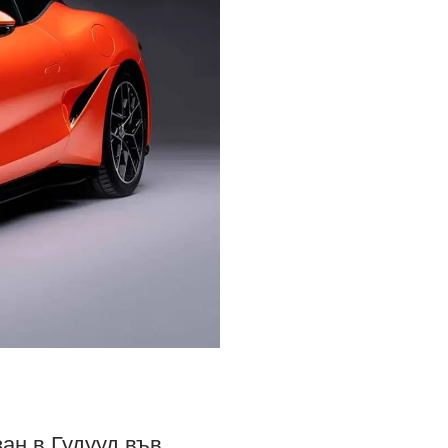
ан в Гудууд във