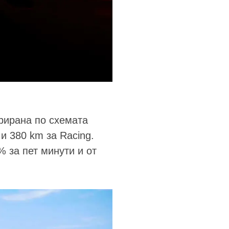
грирана по схемата
 и 380 km за Racing.
 за пет минути и от