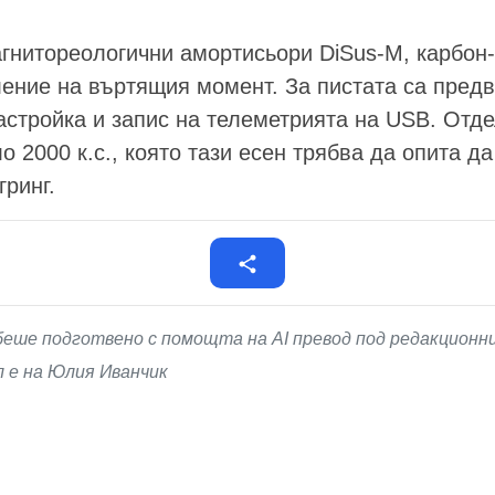
гнитореологични амортисьори DiSus-M, карбон
ление на въртящия момент. За пистата са пред
t настройка и запис на телеметрията на USB. Отд
оло 2000 к.с., която тази есен трябва да опита д
ринг.
беше подготвено с помощта на AI превод под редакционн
 е на Юлия Иванчик