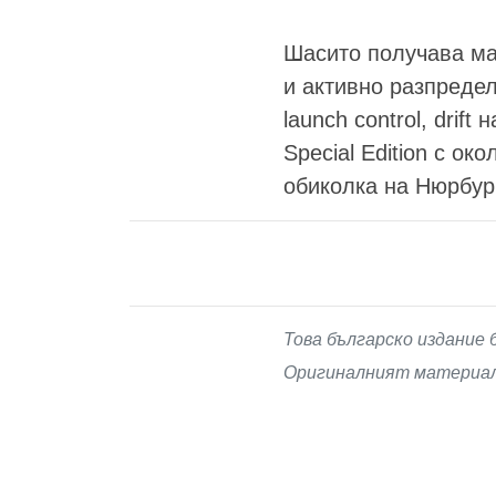
Шасито получава ма
и активно разпреде
launch control, drif
Special Edition с ок
обиколка на Нюрбург
Това българско издание 
Оригиналният материал