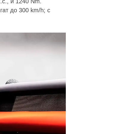
.с., и 1240 Nm.
игат до 300 km/h; с