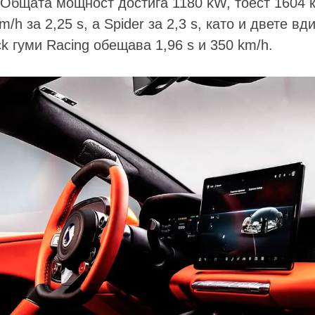
 Общата мощност достига 1180 kW, тоест 1604 к
/h за 2,25 s, а Spider за 2,3 s, като и двете вд
ck гуми Racing обещава 1,96 s и 350 km/h.