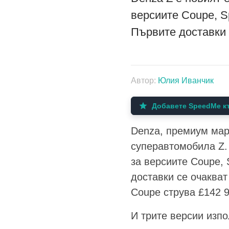
версиите Coupe, Sp
Първите доставки с
Автор:
Юлия Иванчик
Добавете SpeedMe къ
Denza, премиум мар
суперавтомобила Z. 
за версиите Coupe, 
доставки се очакват
Coupe струва £142 9
И трите версии изпо