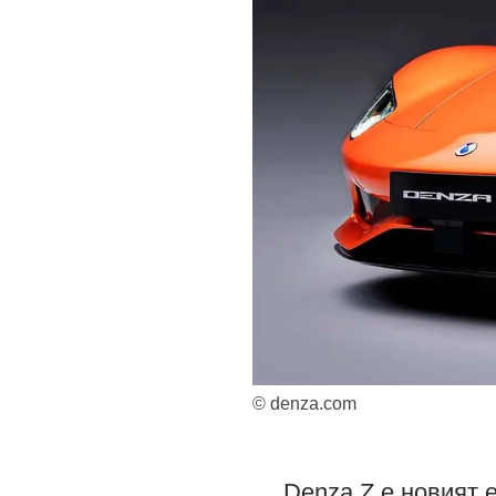
© denza.com
Denza Z е новият 