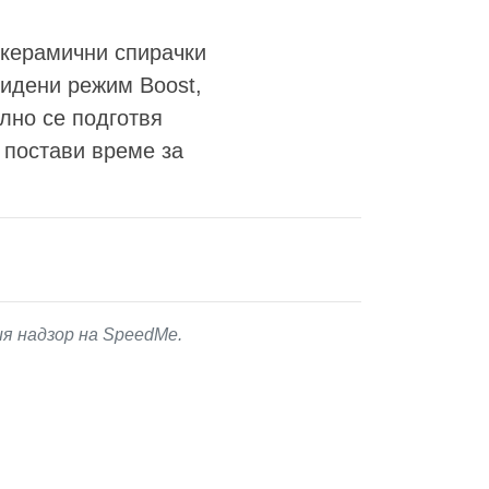
-керамични спирачки
видени режим Boost,
елно се подготвя
а постави време за
ия надзор на SpeedMe.