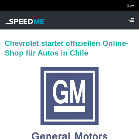
16+
Chevrolet startet offiziellen Online-
Shop für Autos in Chile