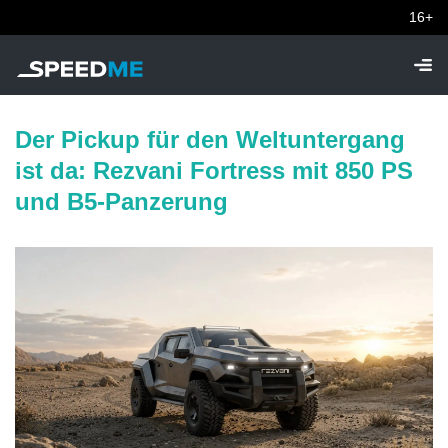
16+
Der Pickup für den Weltuntergang
ist da: Rezvani Fortress mit 850 PS
und B5-Panzerung