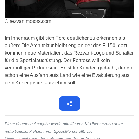
© rezvanimotors.com
Im Innenraum gibt sich Ford deutlicher zu erkennen als
außen: Die Architektur bleibt eng an der des F-150, dazu
kommen neue Materialien, das Rezvani-Logo und Schalter
für die Spezialausrüstung. Der Fortress will kein
vernünftiger Pickup sein. Er ist für Kunden gedacht, denen
schon eine Ausfahrt aufs Land wie eine Evakuierung aus
dem Krisengebiet aussehen soll.
Diese deutsche Ausgabe wurde mithilfe von KI-Übersetzung unter
redaktioneller Aufsicht von SpeedMe erstellt. Die
Originalberichterstattung stammt von Dmitry Novikov