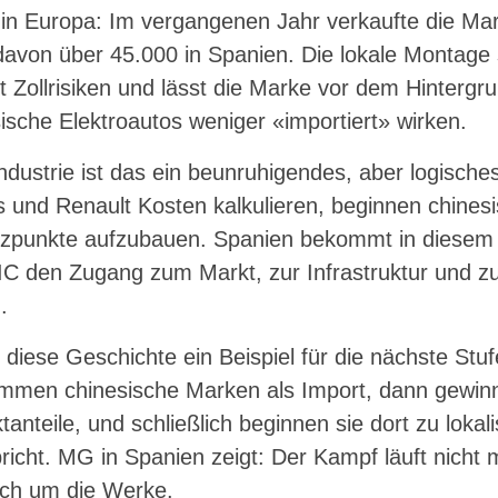
in Europa: Im vergangenen Jahr verkaufte die Mar
avon über 45.000 in Spanien. Die lokale Montage 
rt Zollrisiken und lässt die Marke vor dem Hinter
sche Elektroautos weniger «importiert» wirken.
ndustrie ist das ein beunruhigendes, aber logisch
is und Renault Kosten kalkulieren, beginnen chine
tzpunkte aufzubauen. Spanien bekommt in diesem 
IC den Zugang zum Markt, zur Infrastruktur und zu
.
 diese Geschichte ein Beispiel für die nächste Stu
mmen chinesische Marken als Import, dann gewinn
anteile, und schließlich beginnen sie dort zu lokal
pricht. MG in Spanien zeigt: Der Kampf läuft nicht
ch um die Werke.