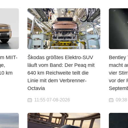
im MIIT-
Škodas größtes Elektro-SUV
Bentley 
e,
läuft vom Band: Der Peaq mit
macht a
10 km
640 km Reichweite teilt die
vier St
Linie mit dem Verbrenner-
vor der
Octavia
Septem
11:55 07-08-2026
09:38