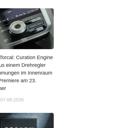
Torcal: Curation Engine
us einem Drehregler
immungen im Innenraum
 Premiere am 23.
ber
 07-08-2026