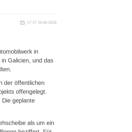
17:37 29-06-2026
tomobilwerk in
in Galicien, und das
lten.
der öffentlichen
jekts offengelegt.
. Die geplante
rehscheibe als um ein
lionen beziffert. Für