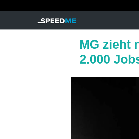
MG zieht n
2.000 Job