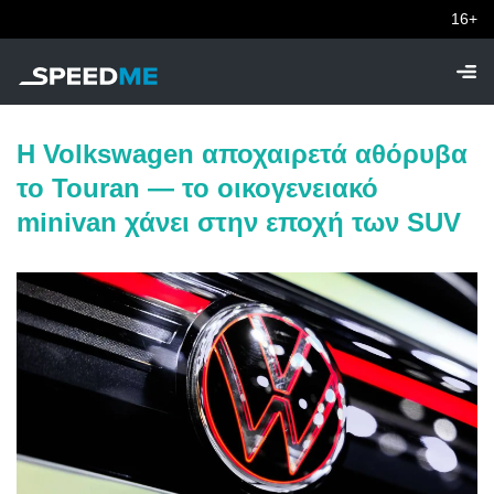
16+
Η Volkswagen αποχαιρετά αθόρυβα
το Touran — το οικογενειακό
minivan χάνει στην εποχή των SUV