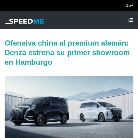
16+
Ofensiva china al premium alemán:
Denza estrena su primer showroom
en Hamburgo