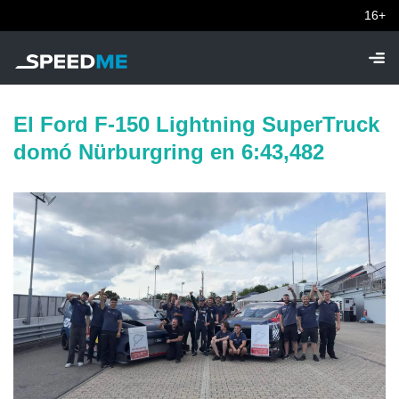
16+
El Ford F-150 Lightning SuperTruck
domó Nürburgring en 6:43,482