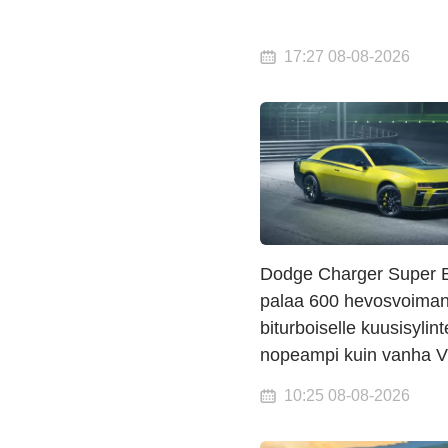
17:27 08-08-2026
Dodge Charger Super 
palaa 600 hevosvoima
biturboiselle kuusisylint
nopeampi kuin vanha 
10:25 08-08-2026