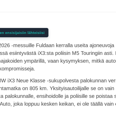
ensisijaisiin lähteisiisi
26 -messuille Fuldaan kerralla useita ajoneuvoja 
sä esiintyvästä iX3:sta poliisin M5 Touringiin asti.
ajakoiden ympärillä, vaan kysymyksen, mitkä autot
 kompromisseja.
W iX3 Neue Klasse -sukupolvesta palokunnan ver
ntamatka on 805 km. Yksityisautoilijalle se on vain
a palokunnalle, ensihoidolle ja poliisille se poista
uto, joka loppuu kesken keikan, ei ole täällä vain