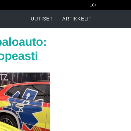
16+
UUTISET
ARTIKKELIT
paloauto:
opeasti