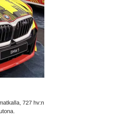
atkalla, 727 hv:n
utona.