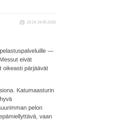
18:24 19-05-2026
pelastuspalveluille —
 Messut eivät
 oikeasti pärjäävät
siona. Katumaasturin
 hyvä
a suurimman pelon
 epämiellyttävä, vaan