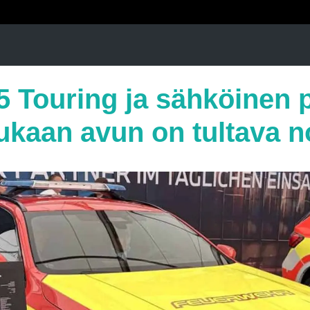
5 Touring ja sähköinen 
aan avun on tultava n