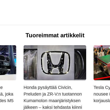
Tuoreimmat artikkelit
le
Honda pysäyttää Civicin,
Tesla C
, joka
Preluden ja ZR-V:n tuotannon
nousee 
edes M5
Kumamoton maanjäristyksen
korjausl
jälkeen – kaksi tehdasta kiinni