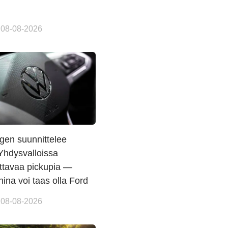
 08-08-2026
gen suunnittelee
Yhdysvalloissa
ettavaa pickupia —
na voi taas olla Ford
 08-08-2026