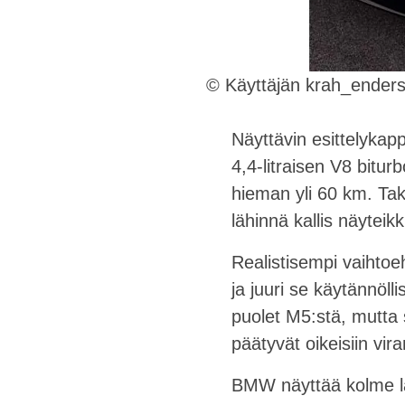
© Käyttäjän krah_enders
Näyttävin esittelyka
4,4-litraisen V8 bitur
hieman yli 60 km. Tak
lähinnä kallis näyte
Realistisempi vaihtoe
ja juuri se käytännöll
puolet M5:stä, mutta s
päätyvät oikeisiin vir
BMW näyttää kolme lä