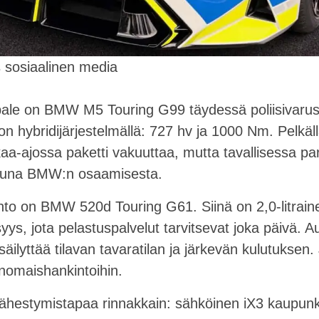
 sosiaalinen media
ppale on BMW M5 Touring G99 täydessä poliisivarus
bon hybridijärjestelmällä: 727 hv ja 1000 Nm. Pelkäl
aa-ajossa paketti vakuuttaa, mutta tavallisessa par
ikkuna BMW:n osaamisesta.
hto on BMW 520d Touring G61. Siinä on 2,0-litraine
isyys, jota pelastuspalvelut tarvitsevat joka päivä. 
äilyttää tilavan tavaratilan ja järkevän kulutuksen. J
anomaishankintoihin.
hestymistapaa rinnakkain: sähköinen iX3 kaupunki