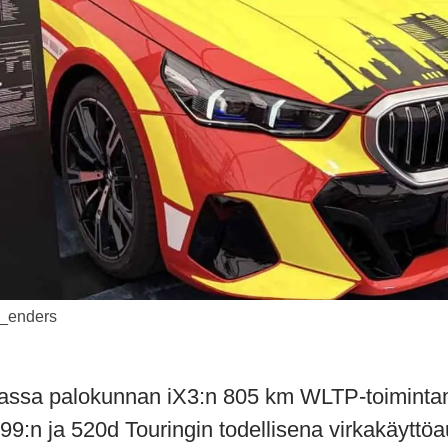
_enders
assa palokunnan iX3:n 805 km WLTP-toimintam
99:n ja 520d Touringin todellisena virkakäyttöa