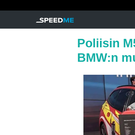
Poliisin M
BMW:n muk