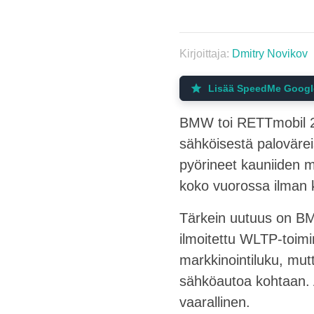
Kirjoittaja:
Dmitry Novikov
Lisää SpeedMe Googlen 
BMW toi RETTmobil 20
sähköisestä paloväreis
pyörineet kauniiden m
koko vuorossa ilman
Tärkein uutuus on BM
ilmoitettu WLTP-toimi
markkinointiluku, mutt
sähköautoa kohtaan. A
vaarallinen.