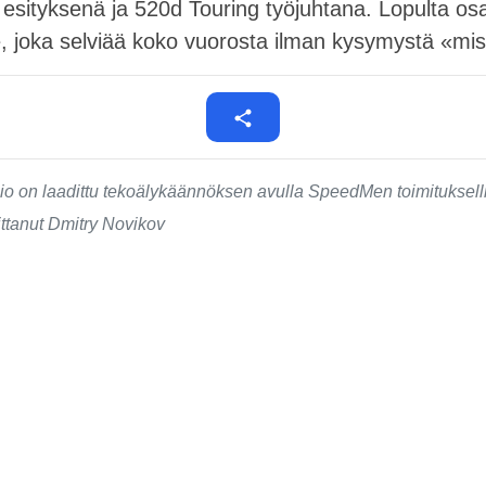
sityksenä ja 520d Touring työjuhtana. Lopulta osa
, joka selviää koko vuorosta ilman kysymystä «mis
o on laadittu tekoälykäännöksen avulla SpeedMen toimituksell
ittanut Dmitry Novikov