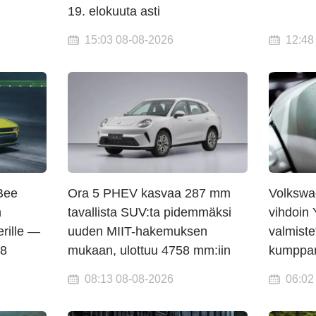
19. elokuuta asti
15:03 08-08-2026
12:48
Bee
Ora 5 PHEV kasvaa 287 mm
Volkswa
n
tavallista SUV:ta pidemmäksi
vihdoin 
erille —
uuden MIIT-hakemuksen
valmist
V8
mukaan, ulottuu 4758 mm:iin
kumppani
08:13 08-08-2026
06:02