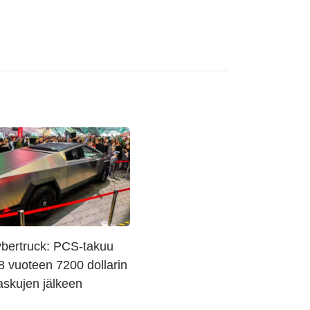
ybertruck: PCS-takuu
8 vuoteen 7200 dollarin
askujen jälkeen