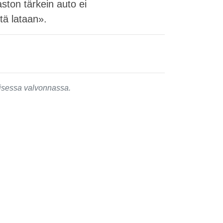
ston tärkein auto ei
tä lataan».
isessa valvonnassa.