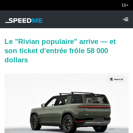
16+
Le "Rivian populaire" arrive — et
son ticket d'entrée frôle 58 000
dollars