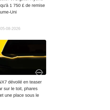
squ'à 1 750 £ de remise
aume-Uni
 05-08-2026
NX7 dévoilé en teaser
r sur le toit, phares
et une place sous le