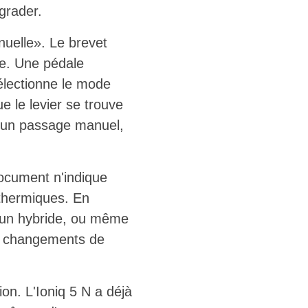
ograder.
anuelle». Le brevet
re. Une pédale
électionne le mode
e le levier se trouve
d'un passage manuel,
 document n'indique
thermiques. En
s, un hybride, ou même
les changements de
on. L'Ioniq 5 N a déjà