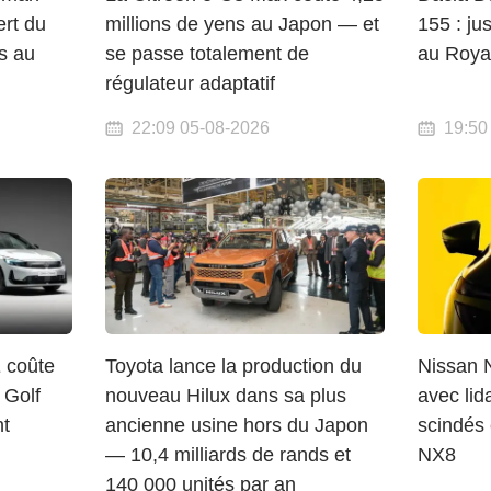
ert du
millions de yens au Japon — et
155 : ju
s au
se passe totalement de
au Roy
régulateur adaptatif
22:09 05-08-2026
19:50
 coûte
Toyota lance la production du
Nissan 
 Golf
nouveau Hilux dans sa plus
avec lida
nt
ancienne usine hors du Japon
scindés 
— 10,4 milliards de rands et
NX8
140 000 unités par an