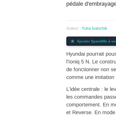
pédale d'embrayage
Auteur :
Yulia Ivanchik
Ajouter SpeedMe à vo
Hyundai pourrait pous
l'Ioniq 5 N. Le const
de fonctionner non s
comme une imitation 
L'idée centrale : le l
les commandes passen
comportement. En mode
et Reverse. En mode 