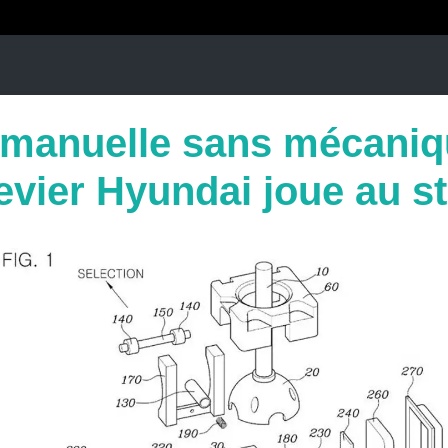
 manuelle sans mécaniqu
evier Hyundai joue au st