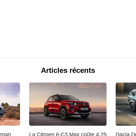
Articles récents
yman
La Citroen ë-C3 Max coûte 4,25
Dacia Du