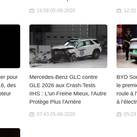
14:58 05-08-2026
12:32
ser pour
Mercedes-Benz GLC contre
BYD Son
6, des
GLE 2026 aux Crash-Tests
le premi
oteur
IIHS : L'un Freine Mieux, l'Autre
roule à 
Protège Plus l'Arrière
à l’électr
07:43 05-08-2026
05:23