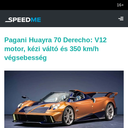
16+
Pagani Huayra 70 Derecho: V12
motor, kézi váltó és 350 km/h
végsebesség