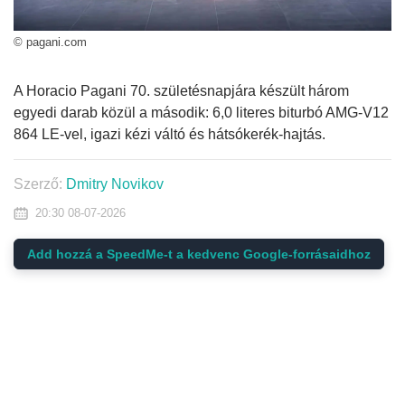
© pagani.com
A Horacio Pagani 70. születésnapjára készült három
egyedi darab közül a második: 6,0 literes biturbó AMG-V12
864 LE-vel, igazi kézi váltó és hátsókerék-hajtás.
Szerző:
Dmitry Novikov
20:30 08-07-2026
Add hozzá a SpeedMe-t a kedvenc Google-forrásaidhoz