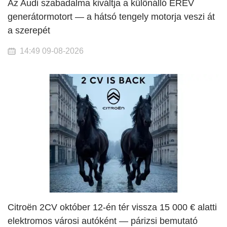
Az Audi szabadalma kiváltja a különálló EREV
generátormotort — a hátsó tengely motorja veszi át
a szerepét
14:49 09-08-2026
Citroën 2CV október 12-én tér vissza 15 000 € alatti
elektromos városi autóként — párizsi bemutató