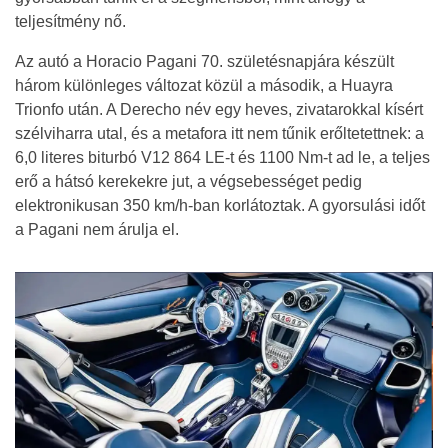
teljesítmény nő.
Az autó a Horacio Pagani 70. születésnapjára készült
három különleges változat közül a második, a Huayra
Trionfo után. A Derecho név egy heves, zivatarokkal kísért
szélviharra utal, és a metafora itt nem tűnik erőltetettnek: a
6,0 literes biturbó V12 864 LE-t és 1100 Nm-t ad le, a teljes
erő a hátsó kerekekre jut, a végsebességet pedig
elektronikusan 350 km/h-ban korlátoztak. A gyorsulási időt
a Pagani nem árulja el.