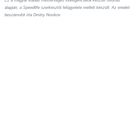
Ez a magyar kiadás mesterséges intelligenciával készült fordítás
alapján, a SpeedMe szerkesztői felügyelete mellett készült. Az eredeti
beszámolót írta Dmitry Novikov