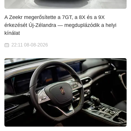
A Zeekr megerősítette a 7GT, a 8X és a 9X
érkezését Új-Zélandra — megduplázódik a helyi
kínálat
22:11 08-08-2026