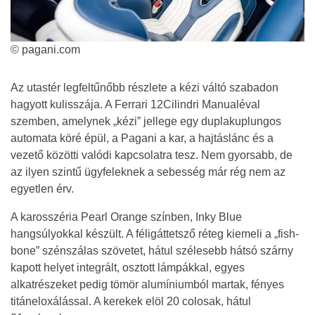
© pagani.com
Az utastér legfeltűnőbb részlete a kézi váltó szabadon
hagyott kulisszája. A Ferrari 12Cilindri Manualéval
szemben, amelynek „kézi” jellege egy duplakuplungos
automata köré épül, a Pagani a kar, a hajtáslánc és a
vezető közötti valódi kapcsolatra tesz. Nem gyorsabb, de
az ilyen szintű ügyfeleknek a sebesség már rég nem az
egyetlen érv.
A karosszéria Pearl Orange színben, Inky Blue
hangsúlyokkal készült. A féligáttetsző réteg kiemeli a „fish-
bone” szénszálas szövetet, hátul szélesebb hátsó szárny
kapott helyet integrált, osztott lámpákkal, egyes
alkatrészeket pedig tömör alumíniumból martak, fényes
titáneloxálással. A kerekek elöl 20 colosak, hátul