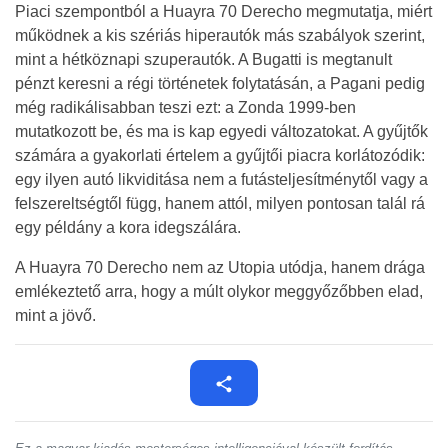
Piaci szempontból a Huayra 70 Derecho megmutatja, miért
működnek a kis szériás hiperautók más szabályok szerint,
mint a hétköznapi szuperautók. A Bugatti is megtanult
pénzt keresni a régi történetek folytatásán, a Pagani pedig
még radikálisabban teszi ezt: a Zonda 1999-ben
mutatkozott be, és ma is kap egyedi változatokat. A gyűjtők
számára a gyakorlati értelem a gyűjtői piacra korlátozódik:
egy ilyen autó likviditása nem a futásteljesítménytől vagy a
felszereltségtől függ, hanem attól, milyen pontosan talál rá
egy példány a kora idegszálára.
A Huayra 70 Derecho nem az Utopia utódja, hanem drága
emlékeztető arra, hogy a múlt olykor meggyőzőbben elad,
mint a jövő.