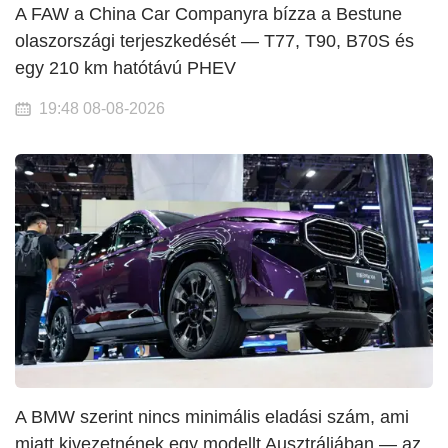
A FAW a China Car Companyra bízza a Bestune
olaszországi terjeszkedését — T77, T90, B70S és
egy 210 km hatótávú PHEV
19:48 08-08-2026
A BMW szerint nincs minimális eladási szám, ami
miatt kivezetnének egy modellt Ausztráliában — az