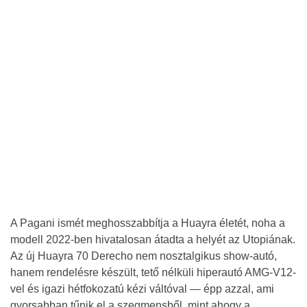
A Pagani ismét meghosszabbítja a Huayra életét, noha a
modell 2022-ben hivatalosan átadta a helyét az Utopiának.
Az új Huayra 70 Derecho nem nosztalgikus show-autó,
hanem rendelésre készült, tető nélküli hiperautó AMG-V12-
vel és igazi hétfokozatú kézi váltóval — épp azzal, ami
gyorsabban tűnik el a szegmensből, mint ahogy a