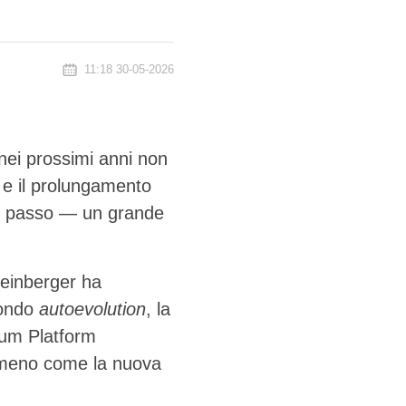
11:18 30-05-2026
 nei prossimi anni non
n e il prolungamento
ore passo — un grande
Weinberger ha
condo
autoevolution
, la
ium Platform
o meno come la nuova