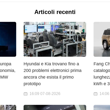
Articoli recenti
Europa
Hyundai e Kia trovano fino a
Fang Ch
tonomia,
200 problemi elettronici prima
catalog
2 MW
ancora che esista il primo
lunghezz
prototipo
kWh e 31
16:09 07-08-2026
14:06