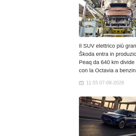
Il SUV elettrico più gra
Škoda entra in produzio
Peaq da 640 km divide l
con la Octavia a benzi
11:55 07-08-2026