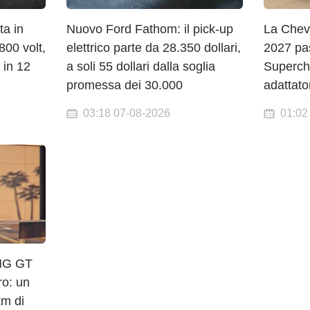
ta in
Nuovo Ford Fathom: il pick-up
La Chev
00 volt,
elettrico parte da 28.350 dollari,
2027 pa
 in 12
a soli 55 dollari dalla soglia
Superch
promessa dei 30.000
adattat
03:18 07-08-2026
01:02
MG GT
ro: un
km di