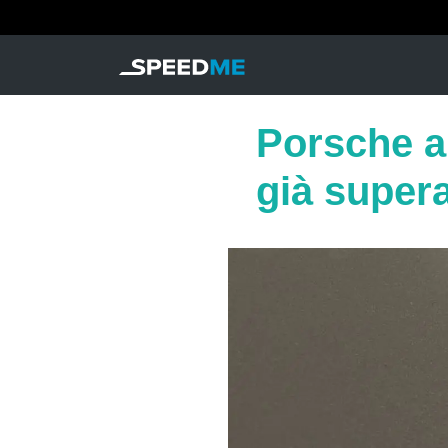
Porsche alz
già super