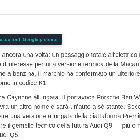
 tue fonti Google preferite
 ancora una volta: un passaggio totale all'elettrico
rno d'interesse per una versione termica della Maca
nne a benzina, il marchio ha confermato un ulteri
nome in codice K1.
una Cayenne allungata. Il portavoce Porsche Ben 
avrà un altro nome e sarà un'auto a sé stante. Se
tare una versione allungata della piattaforma Prem
re il gemello tecnico della futura Audi Q9 — più 
udi Q5.