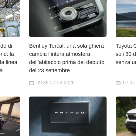
nde di
Bentley Torcal: una sola ghiera
Toyota 
ne: la
cambia l’intera atmosfera
soli 80 
a linea
dell’abitacolo prima del debutto
senza un
na
del 23 settembre
09:38 07-08-2026
07:21