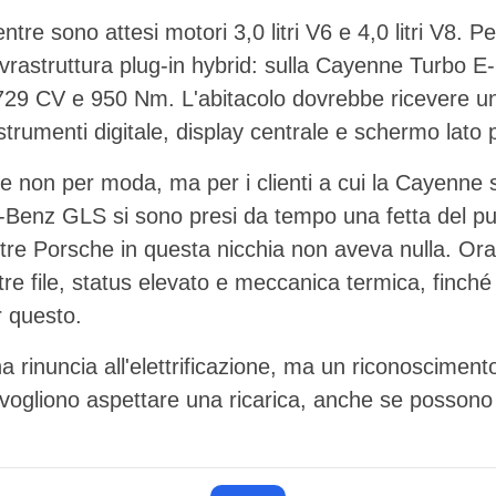
ntre sono attesi motori 3,0 litri V6 e 4,0 litri V8. Pe
vrastruttura plug-in hybrid: sulla Cayenne Turbo E
9 CV e 950 Nm. L'abitacolo dovrebbe ricevere un'
trumenti digitale, display centrale e schermo lato
 non per moda, ma per i clienti a cui la Cayenne s
nz GLS si sono presi da tempo una fetta del pub
ntre Porsche in questa nicchia non aveva nulla. Ora
tre file, status elevato e meccanica termica, finché
r questo.
rinuncia all'elettrificazione, ma un riconoscimento d
vogliono aspettare una ricarica, anche se possono