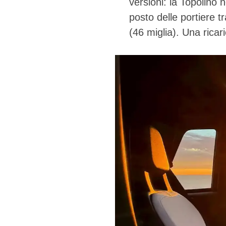
versioni: la Topolino 
posto delle portiere t
(46 miglia). Una rica