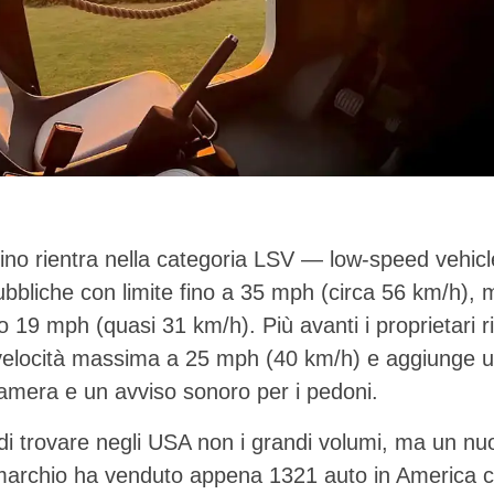
ino rientra nella categoria LSV — low-speed vehic
bliche con limite fino a 35 mph (circa 56 km/h), 
o 19 mph (quasi 31 km/h). Più avanti i proprietari r
 velocità massima a 25 mph (40 km/h) e aggiunge 
camera e un avviso sonoro per i pedoni.
o di trovare negli USA non i grandi volumi, ma un nuo
 marchio ha venduto appena 1321 auto in America c