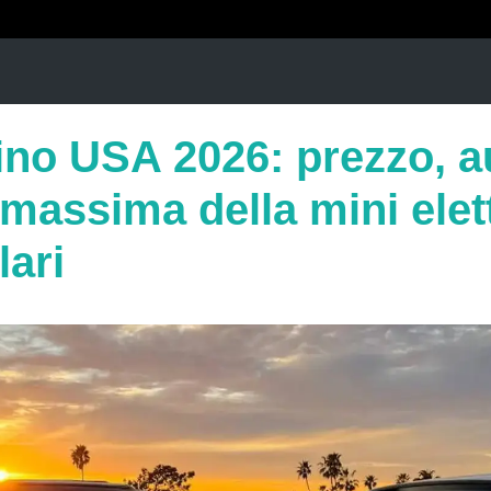
lino USA 2026: prezzo, 
 massima della mini elet
lari