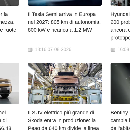
 la
Il Tesla Semi arriva in Europa
Hyundai 
hezza,
nel 2027: 805 km di autonomia,
200 prob
 e ruote
800 kW e ricarica a 1,2 MW
ancora c
prototip
18:16 07-08-2026
16:09
nel
Il SUV elettrico più grande di
Bentley 
 di
Škoda entra in produzione: la
cambia l
66,48
Peaq da 640 km divide la linea
dell’abi