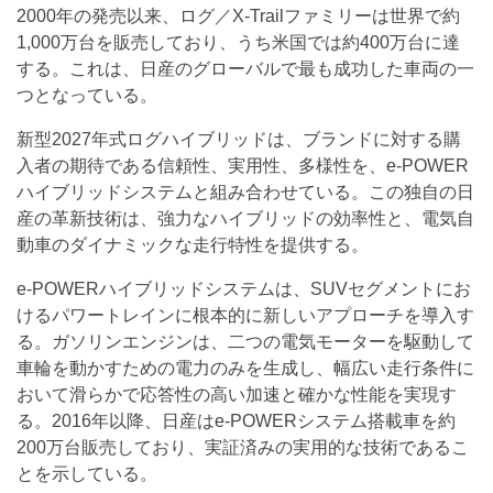
2000年の発売以来、ログ／X-Trailファミリーは世界で約
1,000万台を販売しており、うち米国では約400万台に達
する。これは、日産のグローバルで最も成功した車両の一
つとなっている。
新型2027年式ログハイブリッドは、ブランドに対する購
入者の期待である信頼性、実用性、多様性を、e-POWER
ハイブリッドシステムと組み合わせている。この独自の日
産の革新技術は、強力なハイブリッドの効率性と、電気自
動車のダイナミックな走行特性を提供する。
e-POWERハイブリッドシステムは、SUVセグメントにお
けるパワートレインに根本的に新しいアプローチを導入す
る。ガソリンエンジンは、二つの電気モーターを駆動して
車輪を動かすための電力のみを生成し、幅広い走行条件に
おいて滑らかで応答性の高い加速と確かな性能を実現す
る。2016年以降、日産はe-POWERシステム搭載車を約
200万台販売しており、実証済みの実用的な技術であるこ
とを示している。