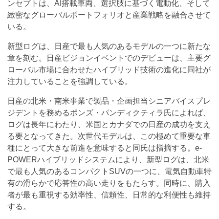
ンセプトは、AI搭載車両、選択肢に基づく電動化、そして
緻密なグローバルポートフォリオと産業戦略を融合させて
いる。
新型ログは、日産で最も人気のあるモデルの一つに新たな
章を刻む。日産ビジョンイベントでのデビューは、主要グ
ローバル市場に合わせたハイブリッド技術の進化に同社が
注力していることを強調している。
日産の北米・南米事業で製品・企画担当シニアバイスプレ
ジデントを務めるポンズ・パンディクティラ氏によれば、
ログは長年にわたり、米国とカナダでの日産の成功を支え
る要となってきた。次世代モデルは、この極めて重要な車
種にとって大きな前進を意味すると同氏は指摘する。e-
POWERハイブリッドシステムにより、新型ログは、北米
で最も人気のあるコンパクトSUVの一つに、電気自動車特
有の滑らかで応答性の高い走りをもたらす。同時に、購入
者が最も重視する効率性、信頼性、日常的な利便性も維持
する。