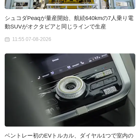
シュコダPeaqが量産開始、航続640kmの7人乗り電
動SUVがオクタビアと同じラインで生産
11:55 07-08-2026
ベントレー初のEVトルカル、ダイヤル1つで室内の