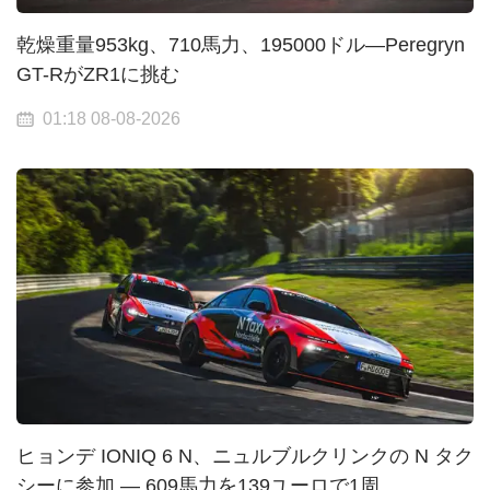
乾燥重量953kg、710馬力、195000ドル—Peregryn
GT-RがZR1に挑む
01:18 08-08-2026
ヒョンデ IONIQ 6 N、ニュルブルクリンクの N タク
シーに参加 — 609馬力を139ユーロで1周