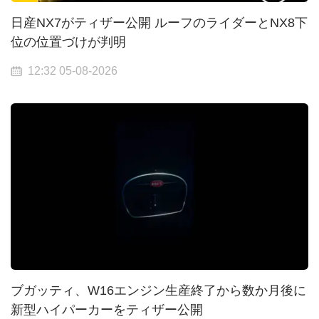
日産NX7がティザー公開 ルーフのライダーとNX8下
位の位置づけが判明
12:32 05-08-2026
ブガッティ、W16エンジン生産終了から数か月後に
新型ハイパーカーをティザー公開