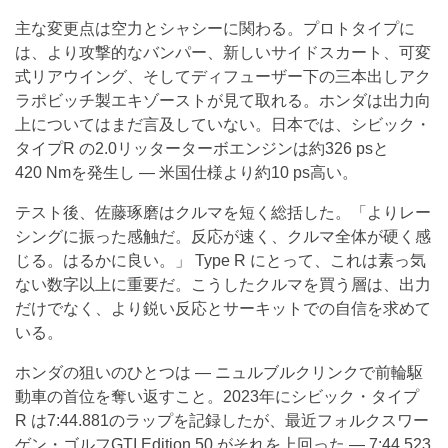
主な変更点は空力とシャシーに関わる。プロトタイプに
は、より攻撃的なバンパー、新しいサイドスカート、可変
式リアウイング、そしてディフューザー下の三本出しアク
ラポビッチ製エキゾーストが見て取れる。ホンダは出力向
上についてはまだ言及していない。日本では、シビック・
タイプR の2.0リッターターボエンジンは約326 psと
420 Nmを発生し — 米国仕様より約10 ps高い。
テスト後、佐藤琢磨はクルマを短く総括した。
よりレー
シングに振った感触だ。反応が速く、クルマ全体が硬く感
じる。はるかに良い。
Type R にとって、これは素っ気
ない数字以上に重要だ。こうしたクルマを買う層は、出力
だけでなく、より鋭い反応とサーキットでの自信を求めて
いる。
ホンダの狙いのひとつは — ニュルブルクリンクで前輪駆
動車の首位を奪い返すこと。2023年にシビック・タイプ
R は7:44.881のラップを記録したが、最近フォルクスワー
ゲン・ゴルフGTI Edition 50 がそれを上回った — 7:44.523