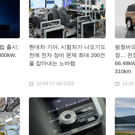
럽 출시:
현대차·기아, 시험차가 나오기도
팡청바오 
00kW,
전에 전자 장비 문제 최대 200건
장… 전장
을 잡아내는 노바랩
66.48
310km
16:09 07-08-2026
14:06