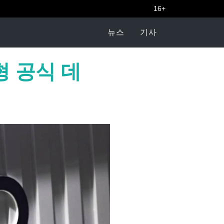
16+
뉴스
기사
형 공식 데