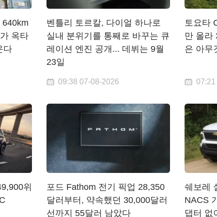
640km
벤틀리 토르칼, 다이얼 하나로
토요타 C
V가 옥타
실내 분위기를 통째로 바꾸는 큐
만 올라 
온다
레이션 엔진 공개... 데뷔는 9월
은 아무
23일
09:38 07-08-2026
07:21
9,900위
포드 Fathom 전기 픽업 28,350
쉐보레 실
C
달러부터, 약속했던 30,000달러
NACS
선까지 55달러 남았다
댑터 없이