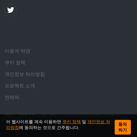
이용자 약관
쿠키 정책
개인정보 처리방침
프로젝트 소개
연락처
2016 — 2026 © SpeedMe. When using materials from this website, a
hyperlink to the page containing the original article must be included within
이 웹사이트를 계속 이용하면
쿠키 정책
및
개인정보 처
동의
the first paragraph.
리방침
에 동의하는 것으로 간주됩니다.
하기