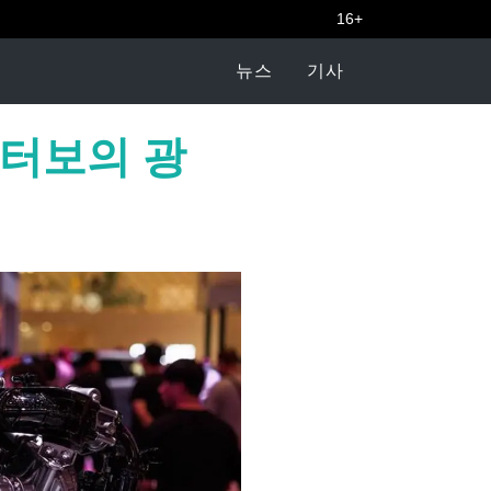
16+
뉴스
기사
 터보의 광