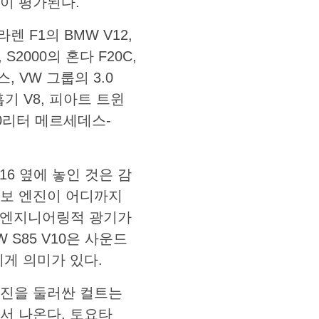
이 평가된다.
렌 F1의 BMW V12,
S2000의 혼다 F20C,
스, VW 그룹의 3.0
연흡기 V8, 피아트 트윈
.0리터 메르세데스-
16 옆에 놓인 것은 감
터보 엔진이 어디까지
한 엔지니어링적 광기가
 S85 V10은 사운드
게 의미가 있다.
엔진을 둘러싼 컬트는
서 나온다. 토요타