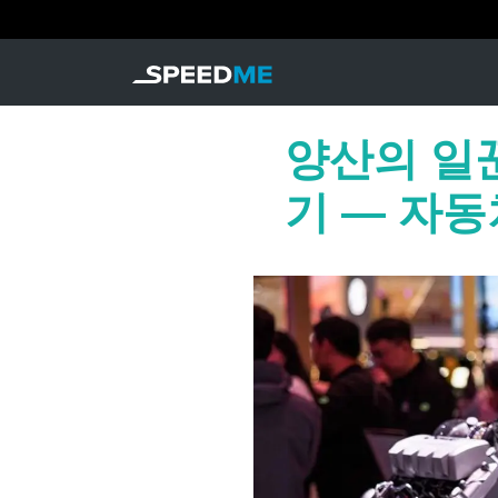
양산의 일꾼
기 — 자