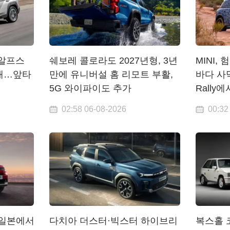
 알프스
쉐보레 콜로라도 2027년형, 3년
MINI,
재…앞타
만에 유니버설 홈 리모트 부활,
바다 사막
5G 와이파이도 추가
Rally
02:58 06-08-2026
00:32
, 일본에서
다치아 더스터·빅스터 하이브리
복스홀 코