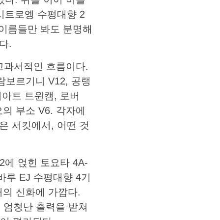
 시트로엥 수평대향 2
이 이름들만 봐도 분명해
다.
교과서적인 흐름이다.
람보르기니 V12, 공랭
피아트 트윈캠, 로버
오의 부소 V6. 각자에
은 서킷에서, 어떤 것
에 얹힌 토요타 4A-
스바루 EJ 수평대향 4기
미 거의 신화에 가깝다.
E는 엄청난 출력을 받쳐