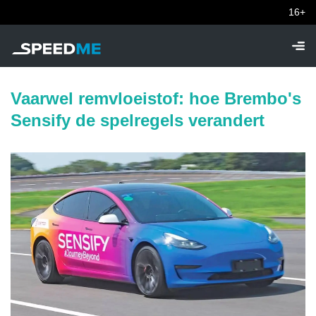
16+
Vaarwel remvloeistof: hoe Brembo's
Sensify de spelregels verandert