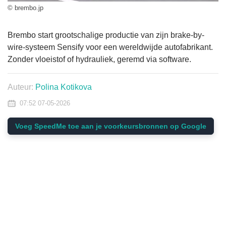
© brembo.jp
Brembo start grootschalige productie van zijn brake-by-
wire-systeem Sensify voor een wereldwijde autofabrikant.
Zonder vloeistof of hydrauliek, geremd via software.
Auteur:
Polina Kotikova
07:52 07-05-2026
Voeg SpeedMe toe aan je voorkeursbronnen op Google