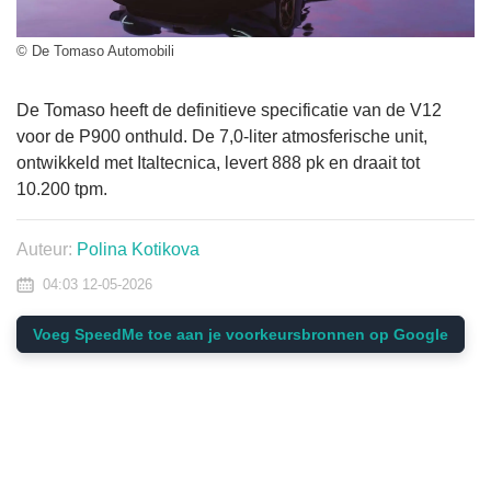
© De Tomaso Automobili
De Tomaso heeft de definitieve specificatie van de V12
voor de P900 onthuld. De 7,0-liter atmosferische unit,
ontwikkeld met Italtecnica, levert 888 pk en draait tot
10.200 tpm.
Auteur:
Polina Kotikova
04:03 12-05-2026
Voeg SpeedMe toe aan je voorkeursbronnen op Google