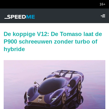
16+
De koppige V12: De Tomaso laat de
P900 schreeuwen zonder turbo of
hybride