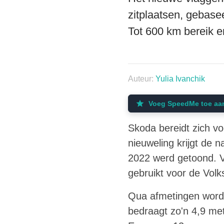
zitplaatsen, gebas
Tot 600 km bereik e
Auteur:
Yulia Ivanchik
Voeg SpeedMe toe aa
Skoda bereidt zich vo
nieuweling krijgt de 
2022 werd getoond. V
gebruikt voor de Vol
Qua afmetingen wordt
bedraagt zo'n 4,9 me