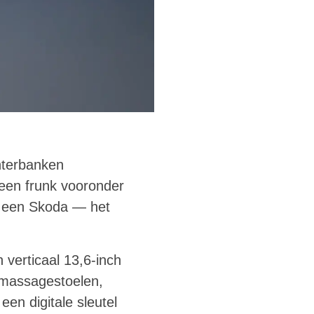
chterbanken
 een frunk vooronder
in een Skoda — het
 verticaal 13,6-inch
 massagestoelen,
een digitale sleutel