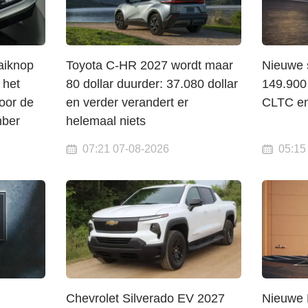
aiknop
Toyota C-HR 2027 wordt maar
Nieuwe 
 het
80 dollar duurder: 37.080 dollar
149.900
voor de
en verder verandert er
CLTC en
mber
helemaal niets
07:21 07-08-2026
05:15
Chevrolet Silverado EV 2027
Nieuwe