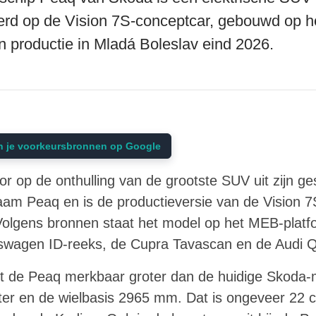
eerd op de Vision 7S-conceptcar, gebouwd op h
n productie in Mladá Boleslav eind 2026.
n je voorkeursbronnen op Google
or op de onthulling van de grootste SUV uit zijn g
naam Peaq en is de productieversie van de Vision 7S
olgens bronnen staat het model op het MEB-platfo
kswagen ID-reeks, de Cupra Tavascan en de Audi 
 de Peaq merkbaar groter dan de huidige Skoda-m
ter en de wielbasis 2965 mm. Dat is ongeveer 22