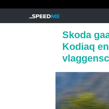
Skoda gaa
Kodiaq en
vlaggensc