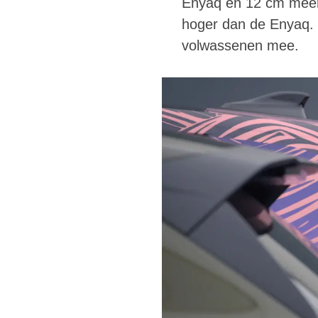
Enyaq en 12 cm meer 
hoger dan de Enyaq. D
volwassenen mee.