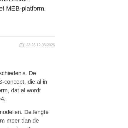
et MEB-platform.
23:25 12-05-2026
eschiedenis. De
-concept, die al in
rm, dat al wordt
Q4.
odellen. De lengte
 cm meer dan de