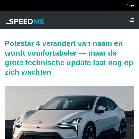
16+
Polestar 4 verandert van naam en
wordt comfortabeler — maar de
grote technische update laat nog op
zich wachten