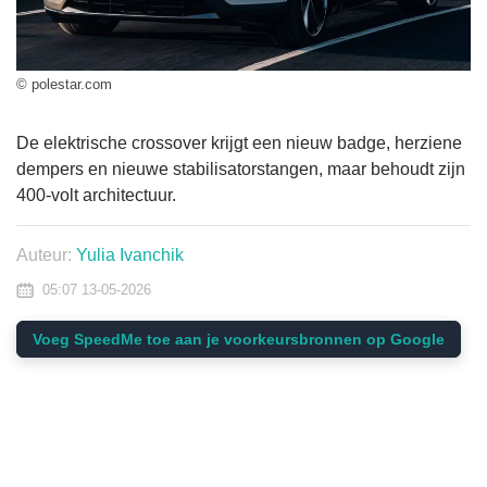
© polestar.com
De elektrische crossover krijgt een nieuw badge, herziene
dempers en nieuwe stabilisatorstangen, maar behoudt zijn
400-volt architectuur.
Auteur:
Yulia Ivanchik
05:07 13-05-2026
Voeg SpeedMe toe aan je voorkeursbronnen op Google