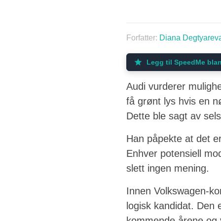
Forfatter:
Diana Degtyarev
Legg til SpeedMe blan
Audi vurderer muligh
få grønt lys hvis en n
Dette ble sagt av sel
Han påpekte at det er
Enhver potensiell mod
slett ingen mening.
Innen Volkswagen-kon
logisk kandidat. Den 
kommende årene og vi