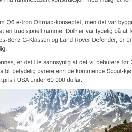
frem Q6 e-tron Offroad-konseptet, men det var byg
t en tradisjonell ramme. Döllner var tydelig på at
es-Benz G-Klassen og Land Rover Defender, er e
ig.
nes, er det lite sannsynlig at det vil debutere før 20
is bli betydelig dyrere enn de kommende Scout-kj
rtpris i USA under 60 000 dollar.