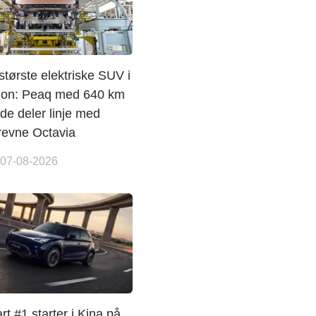
tørste elektriske SUV i
jon: Peaq med 640 km
de deler linje med
revne Octavia
 07-08-2026
t #1 starter i Kina på