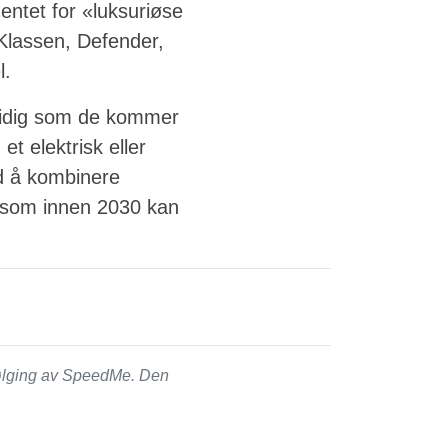
ntet for «luksuriøse
Klassen, Defender,
l.
tidig som de kommer
t elektrisk eller
ed å kombinere
t som innen 2030 kan
følging av SpeedMe. Den