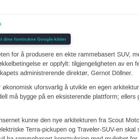
a
t dine foretrukne Google-kilder
eten for å produsere en ekte rammebasert SUV, men
økkelbetingelse er oppfylt: tilgjengeligheten av en
skapets administrerende direktør, Gernot Döllner.
 økonomisk uforsvarlig å utvikle en egen arkitektu
ell må bygge på en eksisterende plattform; ellers gi
sernet kunne den nye arkitekturen fra Scout Mot
elektriske Terra-pickupen og Traveler-SUV-en skal 
l ha rammebasert konstruksjon med mulighet for 