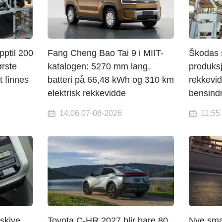
pptil 200
Fang Cheng Bao Tai 9 i MIIT-
Škodas s
ørste
katalogen: 5270 mm lang,
produks
t finnes
batteri på 66,48 kWh og 310 km
rekkevid
elektrisk rekkevidde
bensind
14:06 07-08-2026
11:55
eskive
Toyota C-HR 2027 blir bare 80
Nye smar