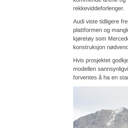
rekkeviddeforlenger.
Audi viste tidligere 
plattformen og mangle
kjøretøy som Merced
konstruksjon nødvend
Hvis prosjektet godkjen
modellen sannsynligv
forventes å ha en sta