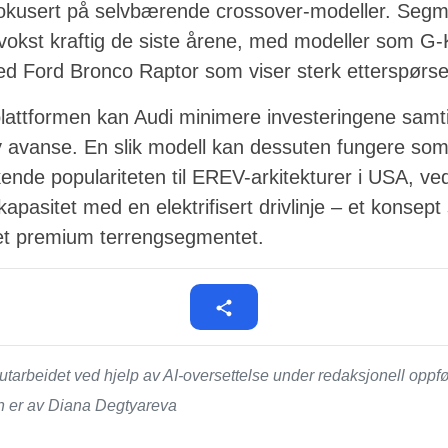
fokusert på selvbærende crossover-modeller. Segme
vokst kraftig de siste årene, med modeller som G-
ed Ford Bronco Raptor som viser sterk etterspørse
plattformen kan Audi minimere investeringene sam
y avanse. En slik modell kan dessuten fungere som e
ende populariteten til EREV-arkitekturer i USA, v
pasitet med en elektrifisert drivlinje – et konsep
det premium terrengsegmentet.
tarbeidet ved hjelp av AI-oversettelse under redaksjonell opp
n er av Diana Degtyareva