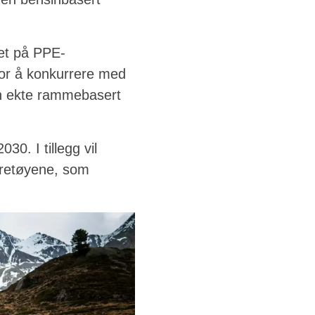
get på PPE-
 for å konkurrere med
n ekte rammebasert
30. I tillegg vil
øretøyene, som