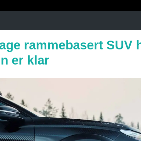
lage rammebasert SUV 
n er klar