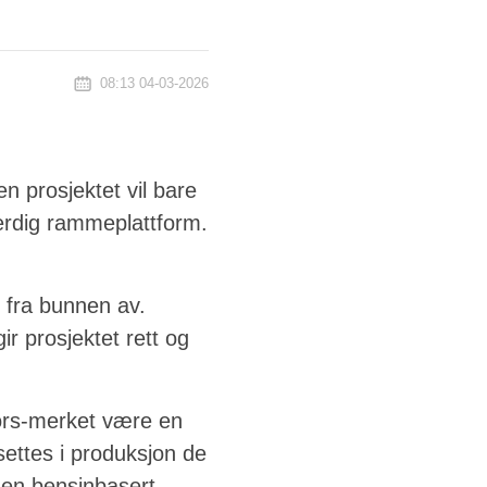
08:13 04-03-2026
 prosjektet vil bare
 ferdig rammeplattform.
r fra bunnen av.
r prosjektet rett og
ors-merket være en
settes i produksjon de
en bensinbasert