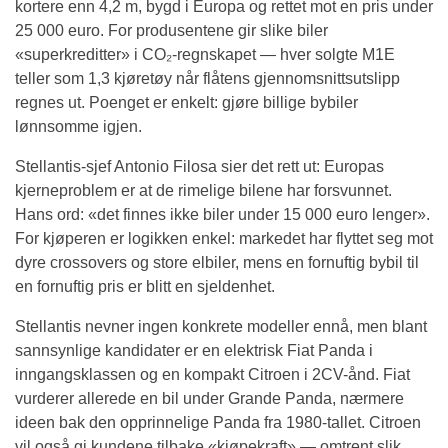
kortere enn 4,2 m, bygd i Europa og rettet mot en pris under
25 000 euro. For produsentene gir slike biler
«superkreditter» i CO₂-regnskapet — hver solgte M1E
teller som 1,3 kjøretøy når flåtens gjennomsnittsutslipp
regnes ut. Poenget er enkelt: gjøre billige bybiler
lønnsomme igjen.
Stellantis-sjef Antonio Filosa sier det rett ut: Europas
kjerneproblem er at de rimelige bilene har forsvunnet.
Hans ord: «det finnes ikke biler under 15 000 euro lenger».
For kjøperen er logikken enkel: markedet har flyttet seg mot
dyre crossovers og store elbiler, mens en fornuftig bybil til
en fornuftig pris er blitt en sjeldenhet.
Stellantis nevner ingen konkrete modeller ennå, men blant
sannsynlige kandidater er en elektrisk Fiat Panda i
inngangsklassen og en kompakt Citroen i 2CV-ånd. Fiat
vurderer allerede en bil under Grande Panda, nærmere
ideen bak den opprinnelige Panda fra 1980-tallet. Citroen
vil også gi kundene tilbake «kjøpekraft» — omtrent slik