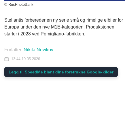
© RusPhotoBank
Stellantis forbereder en ny serie små og rimelige elbiler for
Europa under den nye M1E-kategorien. Produksjonen
starter i 2028 ved Pomigliano-fabrikken.
Forfatter:
Nikita Novikov
13:44 19-05-2026
Legg til SpeedMe blant dine foretrukne Google-kilder