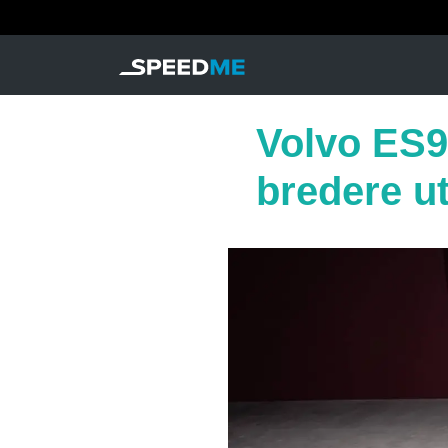
Volvo ES90
bredere u