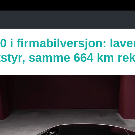
 i firmabilversjon: laver
tstyr, samme 664 km re