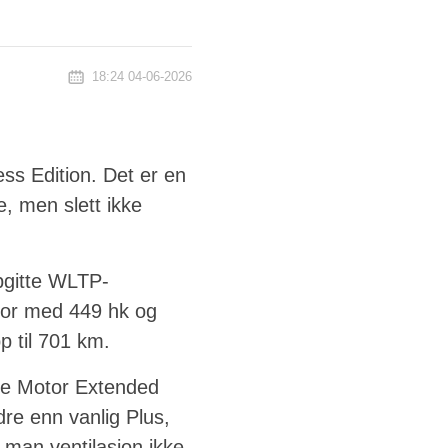
18:24 04-06-2026
ss Edition. Det er en
, men slett ikke
pgitte WLTP-
tor med 449 hk og
 til 701 km.
gle Motor Extended
re enn vanlig Plus,
 man ventilasjon ikke