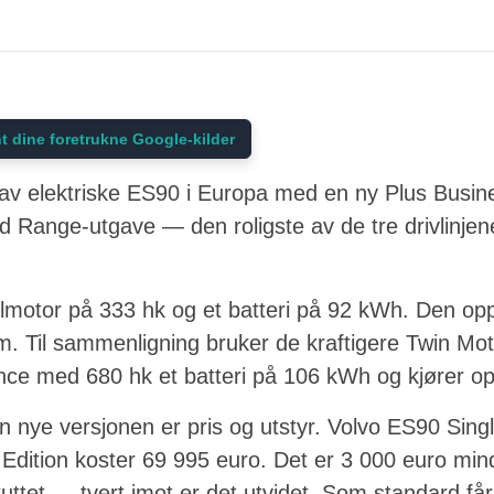
t dine foretrukne Google-kilder
t av elektriske ES90 i Europa med en ny Plus Busine
 Range-utgave — den roligste av de tre drivlinjene
motor på 333 hk og et batteri på 92 kWh. Den op
m. Til sammenligning bruker de kraftigere Twin Mo
ce med 680 hk et batteri på 106 kWh og kjører opp
 nye versjonen er pris og utstyr. Volvo ES90 Sin
dition koster 69 995 euro. Det er 3 000 euro mind
kuttet — tvert imot er det utvidet. Som standard får