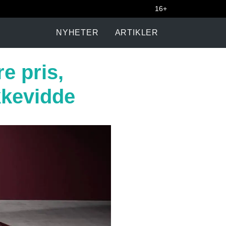
16+
NYHETER
ARTIKLER
e pris,
kkevidde