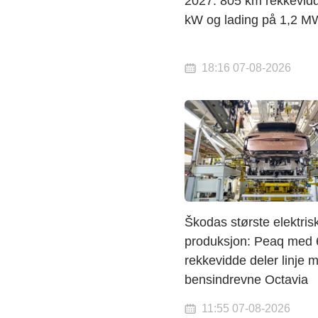
2027: 805 km rekkevid
kW og lading på 1,2 M
18:16 07-08-2026
Škodas største elektris
produksjon: Peaq med
rekkevidde deler linje 
bensindrevne Octavia
11:55 07-08-2026