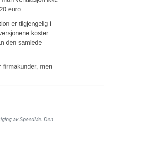
420 euro.
n er tilgjengelig i
versjonene koster
an den samlede
for firmakunder, men
følging av SpeedMe. Den