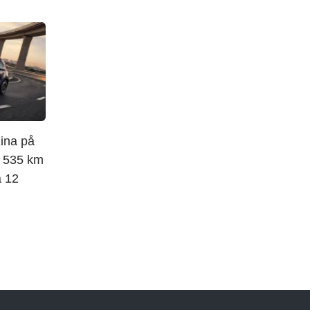
Kina på
, 535 km
å 12