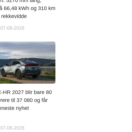
en: 5270 mm lang,
 på 66,48 kWh og 310 km
k rekkevidde
 07-08-2026
C-HR 2027 blir bare 80
rere til 37 080 og får
eneste nyhet
 07-08-2026