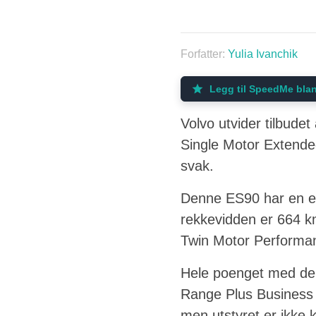
Forfatter:
Yulia Ivanchik
Legg til SpeedMe blan
Volvo utvider tilbude
Single Motor Extended
svak.
Denne ES90 har en el
rekkevidden er 664 k
Twin Motor Performan
Hele poenget med den
Range Plus Business E
men utstyret er ikke 