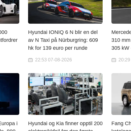
000
Hyundai IONIQ 6 N blir en del
Mercede
tfordrer
av N Taxi på Nürburgring: 609
310 mm l
hk for 139 euro per runde
305 kW 
22:53 07-08-2026
20:29
Europa i
Hyundai og Kia finner opptil 200
Fang Ch