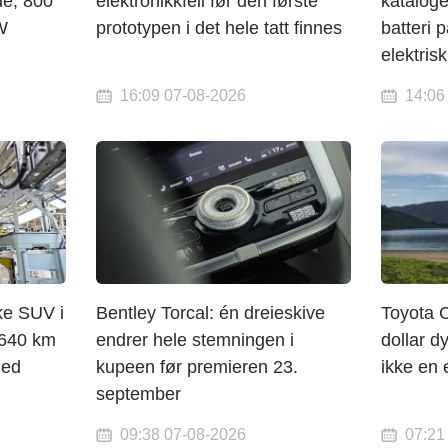
de, 800
elektronikkfeil før den første
katalog
W
prototypen i det hele tatt finnes
batteri
elektris
16:09 07-08-2026
14:06
ke SUV i
Bentley Torcal: én dreieskive
Toyota 
 640 km
endrer hele stemningen i
dollar dy
med
kupeen før premieren 23.
ikke en 
september
09:38 07-08-2026
07:21