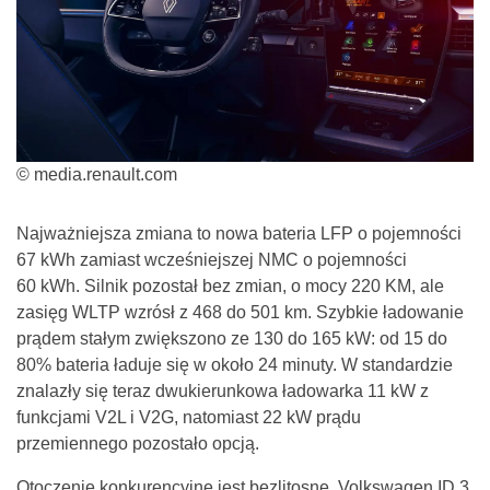
© media.renault.com
Najważniejsza zmiana to nowa bateria LFP o pojemności
67 kWh zamiast wcześniejszej NMC o pojemności
60 kWh. Silnik pozostał bez zmian, o mocy 220 KM, ale
zasięg WLTP wzrósł z 468 do 501 km. Szybkie ładowanie
prądem stałym zwiększono ze 130 do 165 kW: od 15 do
80% bateria ładuje się w około 24 minuty. W standardzie
znalazły się teraz dwukierunkowa ładowarka 11 kW z
funkcjami V2L i V2G, natomiast 22 kW prądu
przemiennego pozostało opcją.
Otoczenie konkurencyjne jest bezlitosne. Volkswagen ID.3