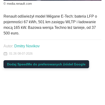
© media.renault.com
Renault odświeżył model Mégane E-Tech: bateria LFP o
pojemności 67 kWh, 501 km zasięgu WLTP i ładowanie
mocą 165 kW. Bazowa wersja Techno też tanieje, od 37
500 euro.
Autor:
Dmitry Novikov
01:26 08-07-2026
Dodaj SpeedMe do preferowanych źródeł Google