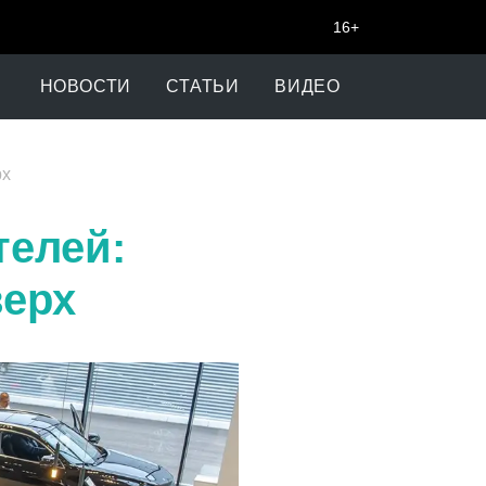
16+
НОВОСТИ
СТАТЬИ
ВИДЕО
рх
телей:
верх