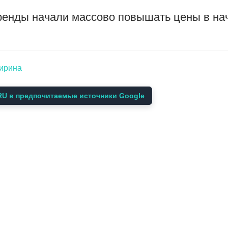
енды начали массово повышать цены в нач
ширина
U в предпочитаемые источники Google