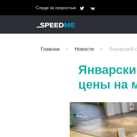
Следи за скоростью
Главная
Новости
Январский с
Январски
цены на 