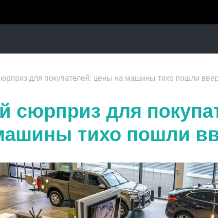
юрприз для покупателей: цены на машины тихо пошли вве
й сюрприз для покупа
машины тихо пошли в