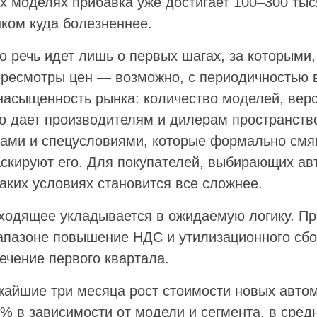
 моделях прибавка уже достигает 100–300 тыся
ком куда болезненнее.
о речь идет лишь о первых шагах, за которыми,
ресмотры цен — возможно, с периодичностью 
насыщенность рынка: количество моделей, вер
то дает производителям и дилерам пространств
ми и спецусловиями, которые формально смяг
скируют его. Для покупателей, выбирающих авт
аких условиях становится все сложнее.
ходящее укладывается в ожидаемую логику. Пр
апазоне повышение НДС и утилизационного сбо
ечение первого квартала.
ижайшие три месяца рост стоимости новых авто
0% в зависимости от модели и сегмента, в сре