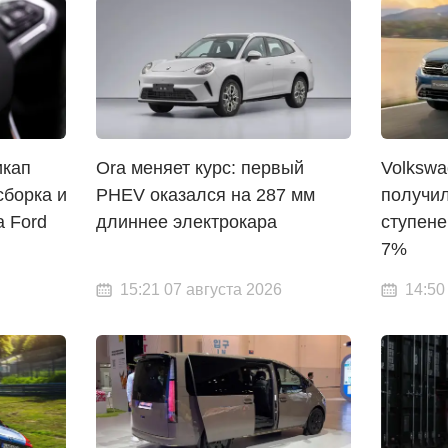
икап
Ora меняет курс: первый
Volkswa
сборка и
PHEV оказался на 287 мм
получил
 Ford
длиннее электрокара
ступене
7%
15:21 07 августа 2026
14:50