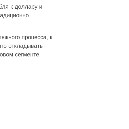
бля к доллару и
радиционно
яжного процесса, к
что откладывать
овом сегменте.