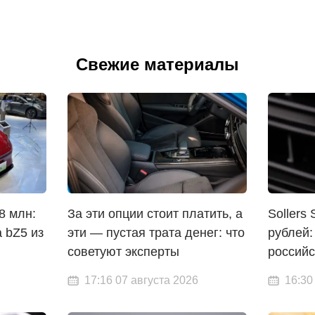
Свежие материалы
8 млн:
За эти опции стоит платить, а
Sollers
a bZ5 из
эти — пустая трата денег: что
рублей:
советуют эксперты
российс
17:16 07 августа 2026
16:30