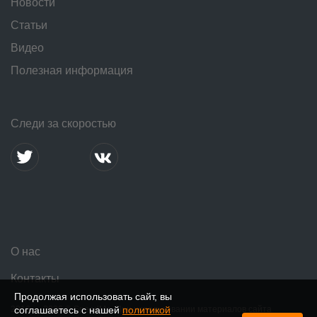
Новости
Статьи
Видео
Полезная информация
Следи за скоростью
О нас
Контакты
Продолжая использовать сайт, вы
2016 — 2026 © SpeedMe. При использовании материалов сайта
соглашаетесь с нашей
политикой