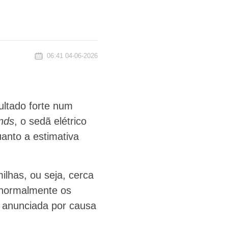
06:41 04-06-2026
ltado forte num
nds
, o sedã elétrico
nto a estimativa
lhas, ou seja, cerca
 normalmente os
 anunciada por causa