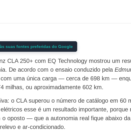
às suas fontes preferidas do Google
z CLA 250+ com EQ Technology mostrou um resu
mia. De acordo com o ensaio conduzido pela
Edmu
s com uma única carga — cerca de 698 km — enqua
374 milhas, ou aproximadamente 602 km.
siva: o CLA superou o número de catálogo em 60 mi
létricos esse é um resultado importante, porque
o oposto — que a autonomia real fique abaixo da
 relevo e ar-condicionado.