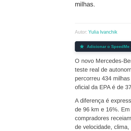
milhas.
Autor:
Yulia Ivanchik
Adicionar o SpeedMe 
O novo Mercedes-Ben
teste real de autono
percorreu 434 milha
oficial da EPA é de 
A diferença é expres
de 96 km e 16%. Em e
compradores receiam 
de velocidade, clima,