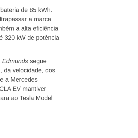
 bateria de 85 kWh.
ultrapassar a marca
bém a alta eficiência
té 320 kW de potência
a
Edmunds
segue
 da velocidade, dos
ue a Mercedes
 CLA EV mantiver
lara ao Tesla Model