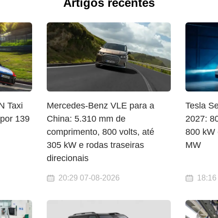
Artigos recentes
N Taxi
Mercedes-Benz VLE para a
Tesla S
 por 139
China: 5.310 mm de
2027: 8
comprimento, 800 volts, até
800 kW 
305 kW e rodas traseiras
MW
direcionais
20:29 07-08-2026
18:16