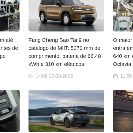
am até
Fang Cheng Bao Tai 9 no
O maior
antes de
catálogo do MIIT: 5270 mm de
entra e
ipo
comprimento, bateria de 66,48
640 km d
kWh e 310 km elétricos
Octavia 
14:06 07-08-2026
11:55