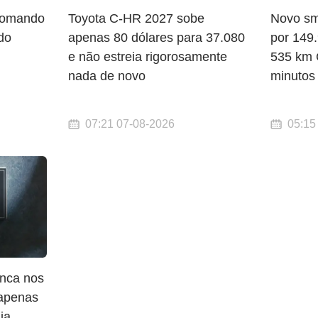
 comando
Toyota C-HR 2027 sobe
Novo sm
do
apenas 80 dólares para 37.080
por 149.
e não estreia rigorosamente
535 km 
nada de novo
minutos
07:21 07-08-2026
05:15
nca nos
 apenas
ia