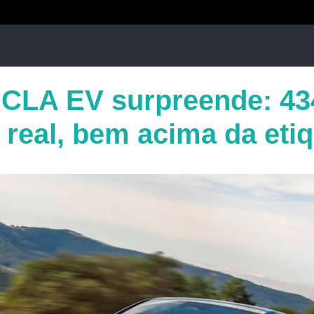
CLA EV surpreende: 43
real, bem acima da etiq