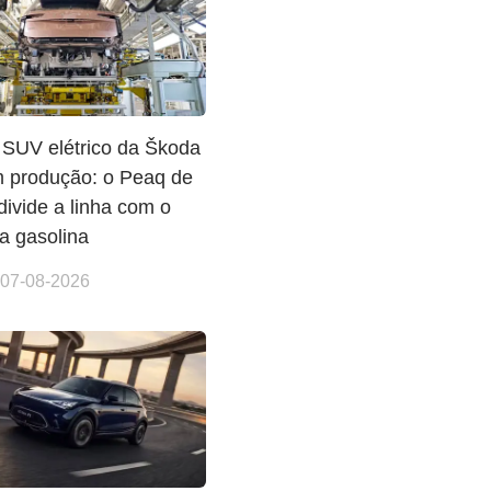
 SUV elétrico da Škoda
m produção: o Peaq de
ivide a linha com o
a gasolina
 07-08-2026