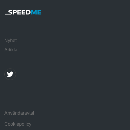
Nyhet
Artiklar
Användaravtal
Cookiepolicy