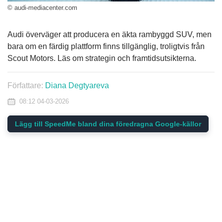
© audi-mediacenter.com
Audi överväger att producera en äkta rambyggd SUV, men
bara om en färdig plattform finns tillgänglig, troligtvis från
Scout Motors. Läs om strategin och framtidsutsikterna.
Författare:
Diana Degtyareva
08:12 04-03-2026
Lägg till SpeedMe bland dina föredragna Google-källor