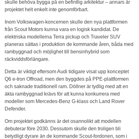
skulle behöva bygga på en befintlig arkitektur – annars är
projektet helt enkelt inte genomförbart.
Inom Volkswagen-koncernen skulle den nya plattformen
från Scout Motors kunna vara en logisk kandidat. De
elektriska modellerna Terra pickup och Traveler SUV
planeras sättas i produktion de kommande åren, båda med
rambyggnad och möjlighet till bensinhybrid som
räckviddsförlängare.
Detta är viktigt eftersom Audi tidigare visat upp konceptet
Q6 e-tron Offroad, men den byggdes på PPE-plattformen
och saknade traditionell ram. Döllner är tydlig med att en
äkta rambyggnad krävs för att kunna konkurrera med
modeller som Mercedes-Benz G-klass och Land Rover
Defender.
Om projektet godkänns är det osannolikt att modellen
debuterar före 2030. Dessutom skulle den troligen bli
betydligt dyrare än de kommande Scout-fordonen, som i