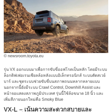
© newsroom.toyota.eu
รุ่น VX ออกแบบมาเพื่อการขับขี่ออฟโรดเป็นหลัก โดยมีระบบ
ล็อกดิฟเฟอเรนเชียลล้อหลังแบบอิเล็กทรอนิกส์ ระบบตัดสเวย์
บาร์ และชุดระบบช่วยขับขี่บนสภาพถนนหลากหลายแบบ
นอกจากนี้ยังมีระบบ Crawl Control, Downhill Assist และ
หน้าจอแสดงสภาพภูมิประเทศ รุ่นนี้ใช้ล้อขนาด 18 นิ้ว และ
เพิ่มสีภายนอกใหม่คือ Smoky Blue
VX-L – เน้นความสะดวกสบายและ