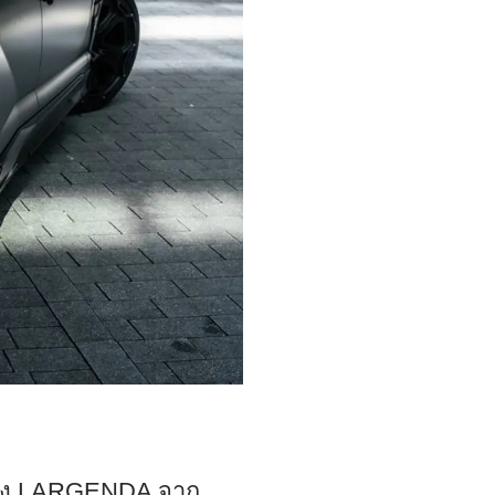
แต่ง LARGENDA จาก