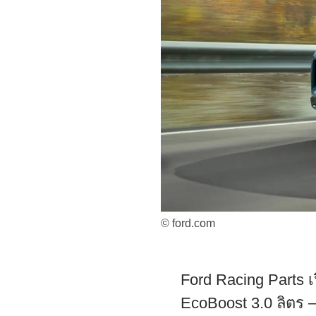
© ford.com
Ford Racing Parts เ
EcoBoost 3.0 ลิตร —