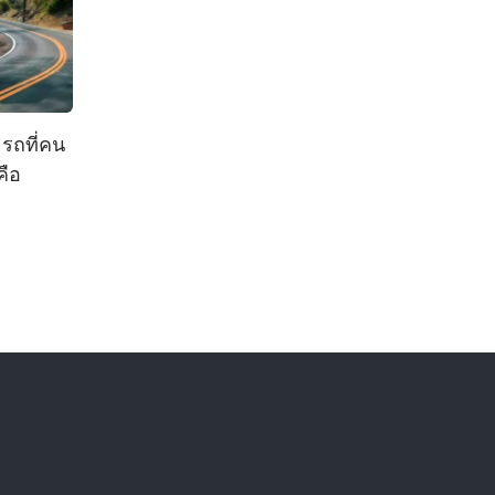
 รถที่คน
คือ