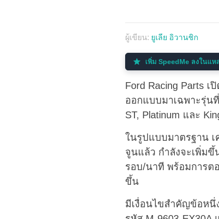
ผู้เขียน:
ยูเลีย อิวานชิก
เพิ่ม SpeedMe ลงในแหล่
Ford Racing Parts เปิ
ออกแบบมาเฉพาะรุ่นที่ใ
ST, Platinum และ King 
ในรูปแบบมาตรฐาน เครื
จูนแล้ว กำลังจะเพิ่มข
รอบ/นาที พร้อมการตอบ
ขึ้น
มีเงื่อนไขสำคัญข้อหนึ่
รหัส M-9603-EX30A แ