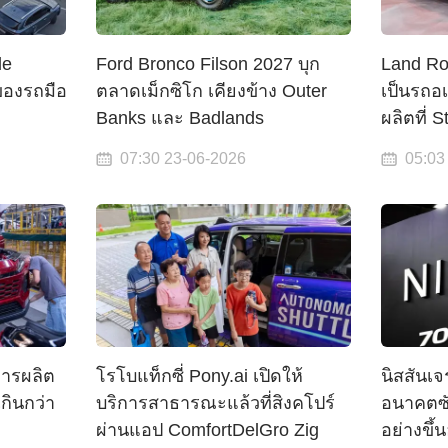
le
Ford Bronco Filson 2027 บุก
Land Ro
ของรถมือ
ตลาดเม็กซิโก เคียงข้าง Outer
เป็นรถอ
Banks และ Badlands
ผลิตที่ S
07:30 23-06-2026
05:03
การผลิต
โรโบแท็กซี่ Pony.ai เปิดให้
นิสสันเจ
กินกว่า
บริการสาธารณะแล้วที่สิงคโปร์
อนาคตซั
ผ่านแอป ComfortDelGro Zig
อย่างขึ้