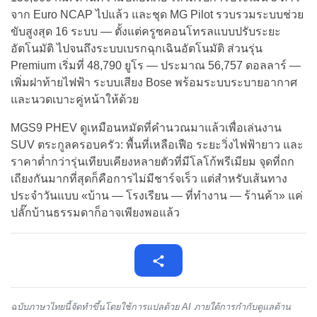
จาก Euro NCAP ไปแล้ว และชุด MG Pilot รวบรวมระบบช่วย
ขับสูงสุด 16 ระบบ — ตั้งแต่ครูซคอนโทรลแบบปรับระยะ
อัตโนมัติ ไปจนถึงระบบเบรกฉุกเฉินอัตโนมัติ ส่วนรุ่น
Premium เริ่มที่ 48,790 ยูโร — ประมาณ 56,757 ดอลลาร์ —
เพิ่มฝาท้ายไฟฟ้า ระบบเสียง Bose พร้อมระบบระบายอากาศ
และนวดเบาะคู่หน้าให้ด้วย
MGS9 PHEV ดูเหมือนหมัดที่คำนวณมาแล้วเพื่อเล่นงาน
SUV ตระกูลครอบครัว: พื้นที่เหลือเฟือ ระยะวิ่งไฟฟ้ายาว และ
ราคาต่ำกว่ารุ่นเทียบเคียงหลายตัวที่มีโลโก้พรีเมียม จุดที่ถก
เถียงกันมากที่สุดก็คือการไม่มีชาร์จเร็ว แต่สำหรับเส้นทาง
ประจำวันแบบ «บ้าน — โรงเรียน — ที่ทำงาน — ร้านค้า» แค่
ปลั๊กบ้านธรรมดาก็อาจเพียงพอแล้ว
ฉบับภาษาไทยนี้จัดทำขึ้นโดยใช้การแปลด้วย AI ภายใต้การกำกับดูแลด้าน