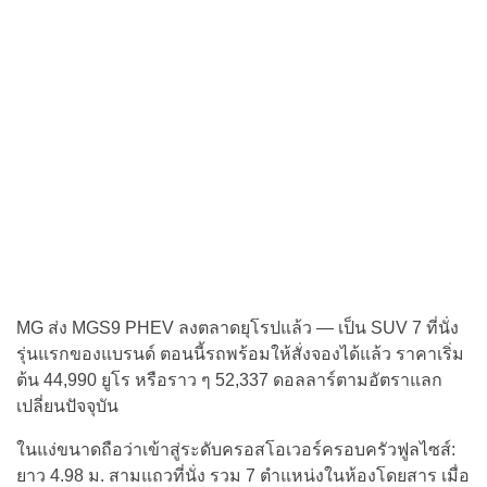
MG ส่ง MGS9 PHEV ลงตลาดยุโรปแล้ว — เป็น SUV 7 ที่นั่ง
รุ่นแรกของแบรนด์ ตอนนี้รถพร้อมให้สั่งจองได้แล้ว ราคาเริ่ม
ต้น 44,990 ยูโร หรือราว ๆ 52,337 ดอลลาร์ตามอัตราแลก
เปลี่ยนปัจจุบัน
ในแง่ขนาดถือว่าเข้าสู่ระดับครอสโอเวอร์ครอบครัวฟูลไซส์:
ยาว 4.98 ม. สามแถวที่นั่ง รวม 7 ตำแหน่งในห้องโดยสาร เมื่อ