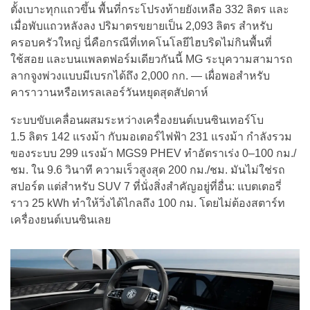
ตั้งเบาะทุกแถวขึ้น พื้นที่กระโปรงท้ายยังเหลือ 332 ลิตร และ
เมื่อพับแถวหลังลง ปริมาตรขยายเป็น 2,093 ลิตร สำหรับ
ครอบครัวใหญ่ นี่คือกรณีที่เทคโนโลยีไฮบริดไม่กินพื้นที่
ใช้สอย และบนแพลตฟอร์มเดียวกันนี้ MG ระบุความสามารถ
ลากจูงพ่วงแบบมีเบรกได้ถึง 2,000 กก. — เผื่อพอสำหรับ
คาราวานหรือเทรลเลอร์วันหยุดสุดสัปดาห์
ระบบขับเคลื่อนผสมระหว่างเครื่องยนต์เบนซินเทอร์โบ
1.5 ลิตร 142 แรงม้า กับมอเตอร์ไฟฟ้า 231 แรงม้า กำลังรวม
ของระบบ 299 แรงม้า MGS9 PHEV ทำอัตราเร่ง 0–100 กม./
ชม. ใน 9.6 วินาที ความเร็วสูงสุด 200 กม./ชม. มันไม่ใช่รถ
สปอร์ต แต่สำหรับ SUV 7 ที่นั่งสิ่งสำคัญอยู่ที่อื่น: แบตเตอรี่
ราว 25 kWh ทำให้วิ่งได้ไกลถึง 100 กม. โดยไม่ต้องสตาร์ท
เครื่องยนต์เบนซินเลย