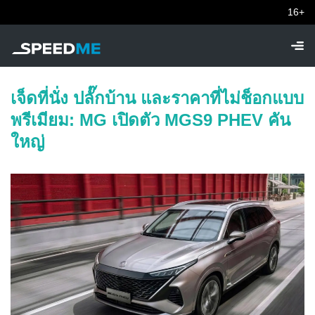
16+
เจ็ดที่นั่ง ปลั๊กบ้าน และราคาที่ไม่ช็อกแบบ
พรีเมียม: MG เปิดตัว MGS9 PHEV คัน
ใหญ่