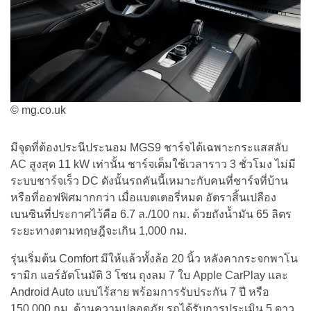
© mg.co.uk
มีจุดที่ต้องประนีประนอม MGS9 ชาร์จได้เฉพาะกระแสสลับ
AC สูงสุด 11 kW เท่านั้น ชาร์จเต็มใช้เวลาราว 3 ชั่วโมง ไม่มี
ระบบชาร์จเร็ว DC ดังนั้นรถคันนี้เหมาะกับคนที่ชาร์จที่บ้าน
หรือที่ออฟฟิศมากกว่า เมื่อแบตเตอรี่หมด อัตราสิ้นเปลือง
เบนซินที่ประกาศไว้คือ 6.7 ล./100 กม. ด้วยถังน้ำมัน 65 ลิตร
ระยะทางตามทฤษฎีจะเกิน 1,000 กม.
รุ่นเริ่มต้น Comfort มีให้แล้วทั้งล้อ 20 นิ้ว หลังคากระจกพาโน
รามิก แอร์อัตโนมัติ 3 โซน ถุงลม 7 ใบ Apple CarPlay และ
Android Auto แบบไร้สาย พร้อมการรับประกัน 7 ปี หรือ
150,000 กม. ด้านความปลอดภัย รถได้รับการประเมิน 5 ดาว