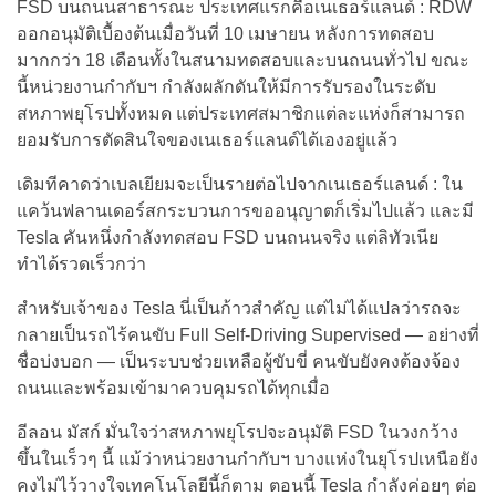
FSD บนถนนสาธารณะ ประเทศแรกคือเนเธอร์แลนด์ : RDW
ออกอนุมัติเบื้องต้นเมื่อวันที่ 10 เมษายน หลังการทดสอบ
มากกว่า 18 เดือนทั้งในสนามทดสอบและบนถนนทั่วไป ขณะ
นี้หน่วยงานกำกับฯ กำลังผลักดันให้มีการรับรองในระดับ
สหภาพยุโรปทั้งหมด แต่ประเทศสมาชิกแต่ละแห่งก็สามารถ
ยอมรับการตัดสินใจของเนเธอร์แลนด์ได้เองอยู่แล้ว
เดิมทีคาดว่าเบลเยียมจะเป็นรายต่อไปจากเนเธอร์แลนด์ : ใน
แคว้นฟลานเดอร์สกระบวนการขออนุญาตก็เริ่มไปแล้ว และมี
Tesla คันหนึ่งกำลังทดสอบ FSD บนถนนจริง แต่ลิทัวเนีย
ทำได้รวดเร็วกว่า
สำหรับเจ้าของ Tesla นี่เป็นก้าวสำคัญ แต่ไม่ได้แปลว่ารถจะ
กลายเป็นรถไร้คนขับ Full Self-Driving Supervised — อย่างที่
ชื่อบ่งบอก — เป็นระบบช่วยเหลือผู้ขับขี่ คนขับยังคงต้องจ้อง
ถนนและพร้อมเข้ามาควบคุมรถได้ทุกเมื่อ
อีลอน มัสก์ มั่นใจว่าสหภาพยุโรปจะอนุมัติ FSD ในวงกว้าง
ขึ้นในเร็วๆ นี้ แม้ว่าหน่วยงานกำกับฯ บางแห่งในยุโรปเหนือยัง
คงไม่ไว้วางใจเทคโนโลยีนี้ก็ตาม ตอนนี้ Tesla กำลังค่อยๆ ต่อ