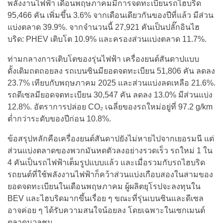
พลังงานไฟฟ้า เดือนพฤษภาคมมีการจดทะเบียนรถไฮบริด
95,466 คัน เพิ่มขึ้น 3.6% จากเดือนเดียวกันของปีที่แล้ว มีส่วน
แบ่งตลาด 39.9%. จากจำนวนนี้ 27,921 คันเป็นปลั๊กอินไฮ
บริด: PHEV เติบโต 10.9% และครองส่วนแบ่งตลาด 11.7%.
ท่ามกลางการเติบโตของรุ่นไฟฟ้า เครื่องยนต์สันดาปแบบ
ดั้งเดิมถดถอยลง รถเบนซินมียอดจดทะเบียน 51,806 คัน ลดลง
23.7% เทียบกับพฤษภาคม 2025 และส่วนแบ่งลดเหลือ 21.6%.
รถดีเซลมียอดจดทะเบียน 30,547 คัน ลดลง 13.0% มีส่วนแบ่ง
12.8%. อัตราการปล่อย CO₂ เฉลี่ยของรถใหม่อยู่ที่ 97.2 g/km
ต่ำกว่าระดับของปีก่อน 10.8%.
ข้อสรุปหลักคือเครื่องยนต์สันดาปยังไม่หายไปจากเยอรมนี แต่
ส่วนแบ่งตลาดของพวกมันหดตัวลงอย่างรวดเร็ว รถใหม่ 1 ใน
4 คันเป็นรถไฟฟ้าเต็มรูปแบบแล้ว และเมื่อรวมกับรถไฮบริด
รถยนต์ที่ใช้พลังงานไฟฟ้าก็คว้าส่วนแบ่งเกือบสองในสามของ
ยอดจดทะเบียนในเดือนพฤษภาคม ผู้ผลิตยุโรปจะลงทุนใน
BEV และไฮบริดมากขึ้นเรื่อย ๆ ขณะที่รุ่นเบนซินและดีเซล
อาจค่อย ๆ ได้รับความสนใจน้อยลง โดยเฉพาะในเซกเมนต์
ตลาดมวลชน.