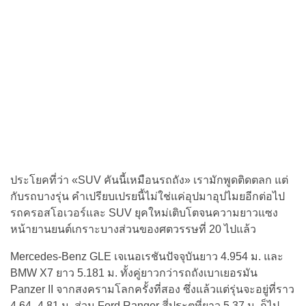
ประโยคที่ว่า «SUV คันนี้เหมือนรถถัง» เรามักพูดติดตลก แต่
กับรถบางรุ่น คำเปรียบเปรยนี้ไม่ใช่แค่อุปมาอุปไมยอีกต่อไป
รถครอสโอเวอร์และ SUV ยุคใหม่เติบโตจนความยาวแซง
หน้ายานยนต์เกราะบางส่วนของศตวรรษที่ 20 ไปแล้ว
Mercedes-Benz GLE เจเนอเรชันปัจจุบันยาว 4.954 ม. และ
BMW X7 ยาว 5.181 ม. ทั้งคู่ยาวกว่ารถถังเบาเยอรมัน
Panzer II จากสงครามโลกครั้งที่สอง ซึ่งแล้วแต่รุ่นจะอยู่ที่ราว
4.64–4.81 ม. ส่วน Ford Ranger สี่ประตูที่ยาว 5.37 ม. ก็ไป