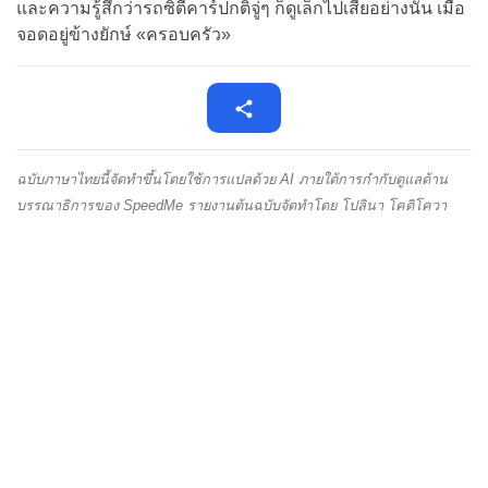
และความรู้สึกว่ารถซิตี้คาร์ปกติจู่ๆ ก็ดูเล็กไปเสียอย่างนั้น เมื่อ
จอดอยู่ข้างยักษ์ «ครอบครัว»
ฉบับภาษาไทยนี้จัดทำขึ้นโดยใช้การแปลด้วย AI ภายใต้การกำกับดูแลด้าน
บรรณาธิการของ SpeedMe รายงานต้นฉบับจัดทำโดย โปลินา โคติโควา