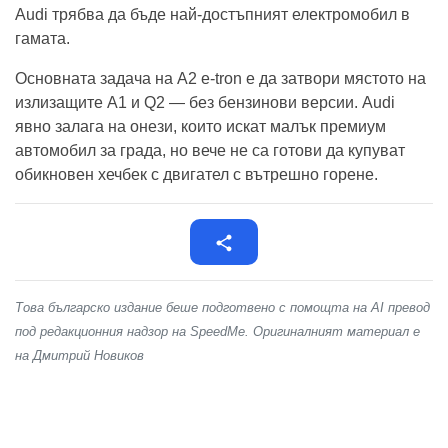
Audi трябва да бъде най-достъпният електромобил в
гамата.
Основната задача на A2 e-tron е да затвори мястото на
излизащите A1 и Q2 — без бензинови версии. Audi
явно залага на онези, които искат малък премиум
автомобил за града, но вече не са готови да купуват
обикновен хечбек с двигател с вътрешно горене.
Това българско издание беше подготвено с помощта на AI превод
под редакционния надзор на SpeedMe. Оригиналният материал е
на Дмитрий Новиков