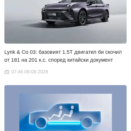
Lynk & Co 03: базовият 1.5T двигател би скочил
от 181 на 201 к.с. според китайски документ
07:46 09-08-2026