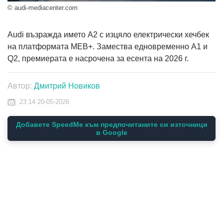
© audi-mediacenter.com
Audi възражда името A2 с изцяло електрически хечбек
на платформата MEB+. Замества едновременно A1 и
Q2, премиерата е насрочена за есента на 2026 г.
Автор:
Дмитрий Новиков
23:14 20-05-2026
Добавете SpeedMe към предпочитаните си източници
в Google