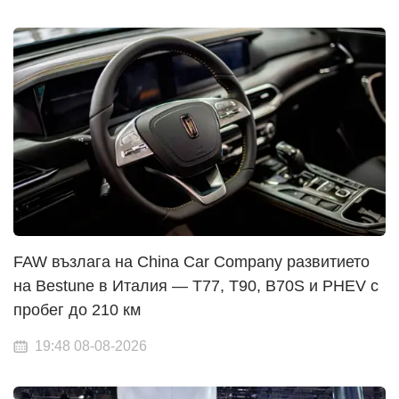
FAW възлага на China Car Company развитието
на Bestune в Италия — T77, T90, B70S и PHEV с
пробег до 210 км
19:48 08-08-2026