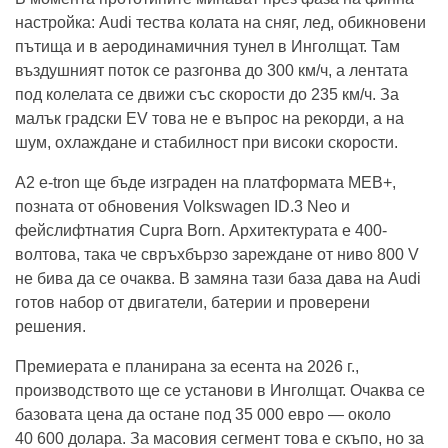
настройка: Audi тества колата на сняг, лед, обикновени
пътища и в аеродинамичния тунел в Инголщат. Там
въздушният поток се разгонва до 300 км/ч, а лентата
под колелата се движи със скорости до 235 км/ч. За
малък градски EV това не е въпрос на рекорди, а на
шум, охлаждане и стабилност при високи скорости.
A2 e-tron ще бъде изграден на платформата MEB+,
позната от обновения Volkswagen ID.3 Neo и
фейслифтнатия Cupra Born. Архитектурата е 400-
волтова, така че свръхбързо зареждане от ниво 800 V
не бива да се очаква. В замяна тази база дава на Audi
готов набор от двигатели, батерии и проверени
решения.
Премиерата е планирана за есента на 2026 г.,
производството ще се установи в Инголщат. Очаква се
базовата цена да остане под 35 000 евро — около
40 600 долара. За масовия сегмент това е скъпо, но за