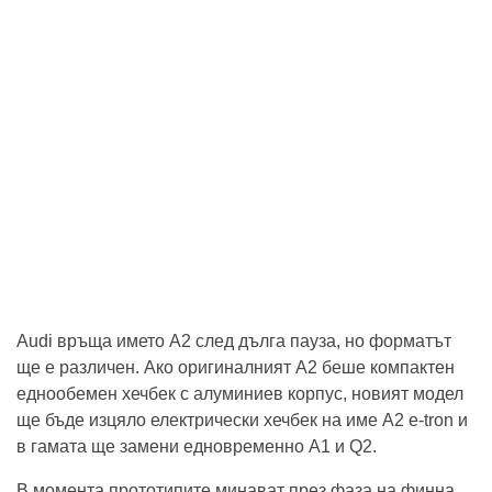
Audi връща името A2 след дълга пауза, но форматът
ще е различен. Ако оригиналният A2 беше компактен
еднообемен хечбек с алуминиев корпус, новият модел
ще бъде изцяло електрически хечбек на име A2 e-tron и
в гамата ще замени едновременно A1 и Q2.
В момента прототипите минават през фаза на финна