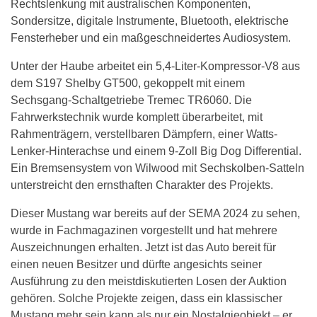
Rechtslenkung mit australischen Komponenten,
Sondersitze, digitale Instrumente, Bluetooth, elektrische
Fensterheber und ein maßgeschneidertes Audiosystem.
Unter der Haube arbeitet ein 5,4-Liter-Kompressor-V8 aus
dem S197 Shelby GT500, gekoppelt mit einem
Sechsgang-Schaltgetriebe Tremec TR6060. Die
Fahrwerkstechnik wurde komplett überarbeitet, mit
Rahmenträgern, verstellbaren Dämpfern, einer Watts-
Lenker-Hinterachse und einem 9-Zoll Big Dog Differential.
Ein Bremsensystem von Wilwood mit Sechskolben-Satteln
unterstreicht den ernsthaften Charakter des Projekts.
Dieser Mustang war bereits auf der SEMA 2024 zu sehen,
wurde in Fachmagazinen vorgestellt und hat mehrere
Auszeichnungen erhalten. Jetzt ist das Auto bereit für
einen neuen Besitzer und dürfte angesichts seiner
Ausführung zu den meistdiskutierten Losen der Auktion
gehören. Solche Projekte zeigen, dass ein klassischer
Mustang mehr sein kann als nur ein Nostalgieobjekt – er