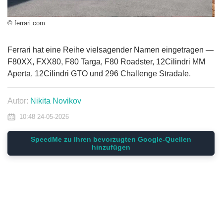
© ferrari.com
Ferrari hat eine Reihe vielsagender Namen eingetragen —
F80XX, FXX80, F80 Targa, F80 Roadster, 12Cilindri MM
Aperta, 12Cilindri GTO und 296 Challenge Stradale.
Autor:
Nikita Novikov
10:48 24-05-2026
SpeedMe zu Ihren bevorzugten Google-Quellen
hinzufügen