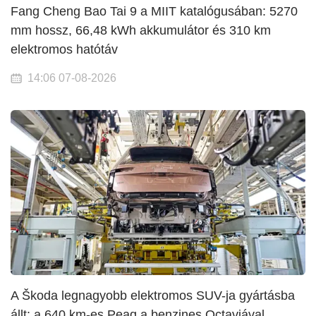
Fang Cheng Bao Tai 9 a MIIT katalógusában: 5270
mm hossz, 66,48 kWh akkumulátor és 310 km
elektromos hatótáv
14:06 07-08-2026
A Škoda legnagyobb elektromos SUV-ja gyártásba
állt: a 640 km-es Peaq a benzines Octaviával