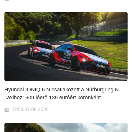
Hyundai IONIQ 6 N csatlakozott a Nürburgring N
Taxihoz: 609 lóerő 139 euróért körönként
22:53 07-08-2026