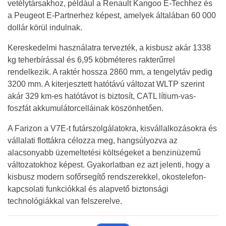
vetélytársakhoz, például a Renault Kangoo E-Techhez és
a Peugeot E-Partnerhez képest, amelyek általában 60 000
dollár körül indulnak.
Kereskedelmi használatra tervezték, a kisbusz akár 1338
kg teherbírással és 6,95 köbméteres rakterűrrel
rendelkezik. A raktér hossza 2860 mm, a tengelytáv pedig
3200 mm. A kiterjesztett hatótávú változat WLTP szerint
akár 329 km-es hatótávot is biztosít, CATL lítium-vas-
foszfát akkumulátorcelláinak köszönhetően.
A Farizon a V7E-t futárszolgálatokra, kisvállalkozásokra és
vállalati flottákra célozza meg, hangsúlyozva az
alacsonyabb üzemeltetési költségeket a benzinüzemű
változatokhoz képest. Gyakorlatban ez azt jelenti, hogy a
kisbusz modern sofőrsegítő rendszerekkel, okostelefon-
kapcsolati funkciókkal és alapvető biztonsági
technológiákkal van felszerelve.