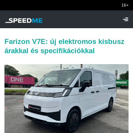
16+
Farizon V7E: új elektromos kisbusz
árakkal és specifikációkkal