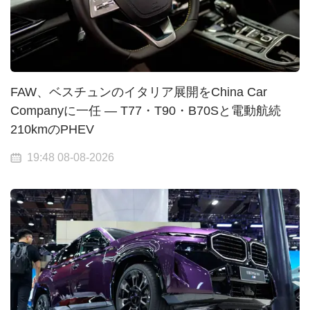
FAW、ベスチュンのイタリア展開をChina Car
Companyに一任 — T77・T90・B70Sと電動航続
210kmのPHEV
19:48 08-08-2026