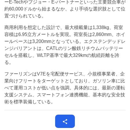
ーE-Techやプジョー・E-パートナーといった主要競合車が
約60,000ドルから始まるなか、より手頃な選択肢として位
置づけられている。
商用利用を想定した設計で、最大積載量は1,338kg、荷室
容積は6.95立方メートルを実現。荷室長は2,860mm、ホイ
ールベースは3,200mmとなっている。エクステンデッドレ
ンジバリアントは、CATLのリン酸鉄リチウムバッテリー
セルを搭載し、WLTP基準で最大329kmの航続距離を誇
る。
ファーリズンはV7Eを宅配便サービス、小規模事業者、企
業向けフリートをターゲットとしており、ガソリン車に比
べて運用コストが低い点を強調。具体的には、最新の運転
支援システム、スマートフォン連携機能、基本的な安全技
術を標準装備している。