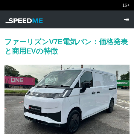
16+
ファーリズンV7E電気バン：価格発表
と商用EVの特徴