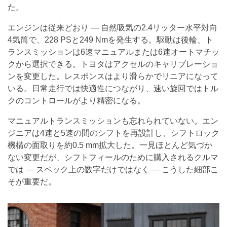
た。
エンジンは従来どおり — 自然吸気の2.4リッター水平対向
4気筒で、228 PSと249 Nmを発生する。駆動は後輪、ト
ランスミッションは6速マニュアルまたは6速オートマチッ
クから選択できる。トヨタはアクセルのキャリブレーショ
ンを変更した。レスポンスはより滑らかでリニアになって
いる。日常走行では快適性につながり、速い旋回ではトル
クのコントロールがより精密になる。
マニュアルトランスミッションも忘れられていない。エン
ジニアは4速と5速の間のシフトを再設計し、シフトロック
機構の面取りを約0.5 mm拡大した。一見ほとんど気づか
ない変更だが、シフトフィールのために購入されるクルマ
では — スペック上の数字だけではなく — こうした細部こ
そが重要だ。