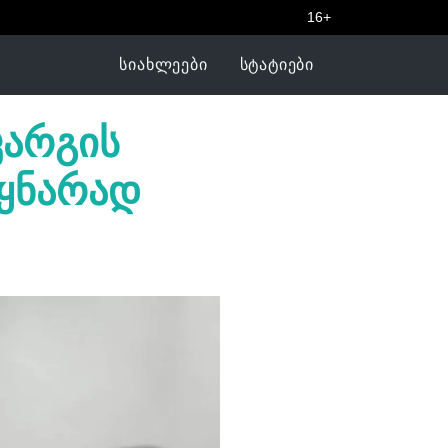
16+
ᲡᲘᲐᲮᲚᲔᲔᲑᲘ
ᲡᲢᲐᲢᲘᲔᲑᲘ
კარგის
წყნარად