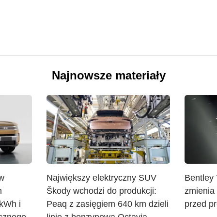
Najnowsze materiały
w
Największy elektryczny SUV
Bentley 
m
Škody wchodzi do produkcji:
zmienia
 kWh i
Peaq z zasięgiem 640 km dzieli
przed p