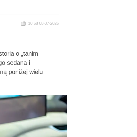
10:58 08-07-2026
toria o „tanim
go sedana i
ną poniżej wielu