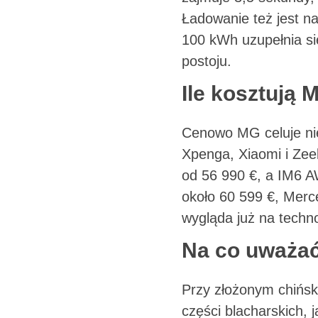
Ładowanie też jest n
100 kWh uzupełnia si
postoju.
Ile kosztują 
Cenowo MG celuje nie
Xpenga, Xiaomi i Zee
od 56 990 €, a IM6 A
około 60 599 €, Merc
wygląda już na techno
Na co uważać
Przy złożonym chińsk
części blacharskich, 