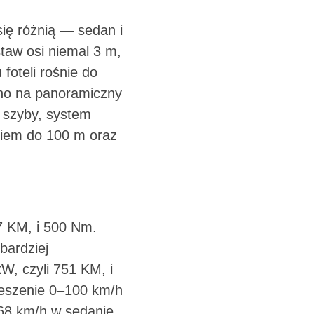
ię różnią — sedan i
taw osi niemal 3 m,
foteli rośnie do
ono na panoramiczny
e szyby, system
iem do 100 m oraz
7 KM, i 500 Nm.
bardziej
, czyli 751 KM, i
ieszenie 0–100 km/h
68 km/h w sedanie.