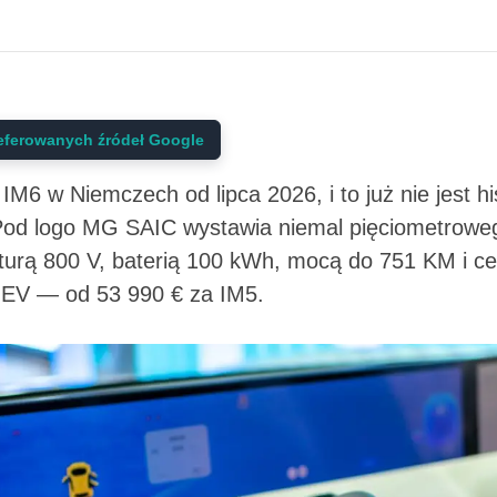
eferowanych źródeł Google
6 w Niemczech od lipca 2026, i to już nie jest his
 Pod logo MG SAIC wystawia niemal pięciometrowe
kturą 800 V, baterią 100 kWh, mocą do 751 KM i ce
 EV — od 53 990 € za IM5.