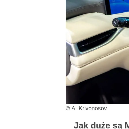
© A. Krivonosov
Jak duże są M