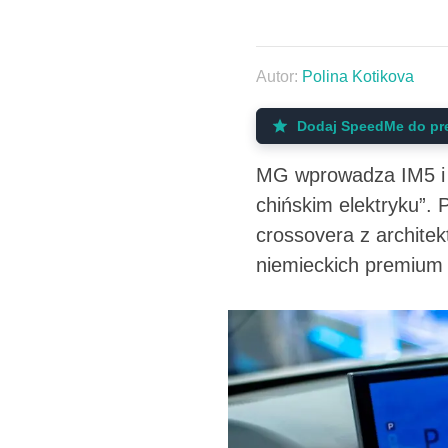
Autor:
Polina Kotikova
Dodaj SpeedMe do pr
MG wprowadza IM5 i IM
chińskim elektryku”.
crossovera z archite
niemieckich premium