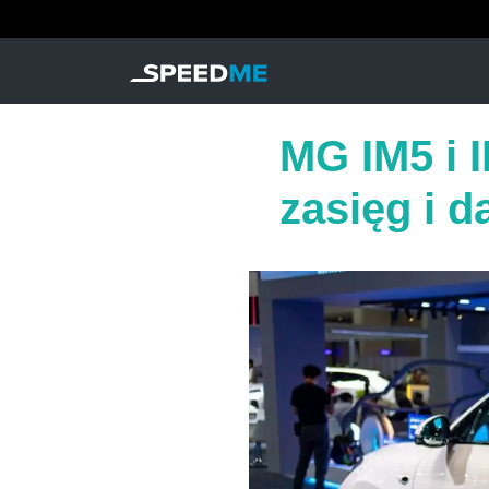
MG IM5 i 
zasięg i d