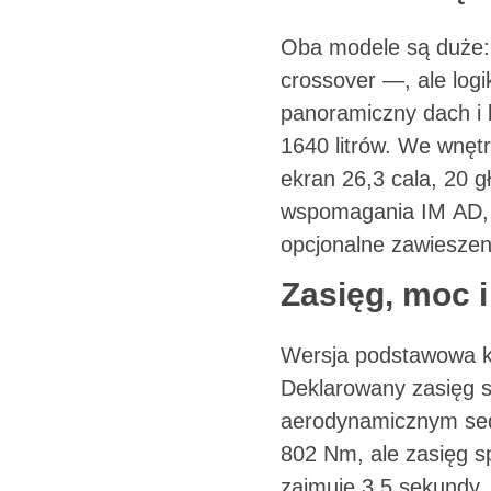
Oba modele są duże: 
crossover —, ale logi
panoramiczny dach i b
1640 litrów. We wnęt
ekran 26,3 cala, 20 g
wspomagania IM AD, 
opcjonalne zawiesze
Zasięg, moc 
Wersja podstawowa ko
Deklarowany zasięg s
aerodynamicznym seda
802 Nm, ale zasięg 
zajmuje 3,5 sekundy,