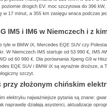
a poziomie drogich EV: moc szczytowa do 396 kW,
ę w 17 minut, a 355 km zasięgu wraca podczas je
MG IM5 i IM6 w Niemczech i z kim
 tyle w BMW iX, Mercedes EQE SUV czy Polestar 3
kr. W Niemczech IM5 startuje od 53 990 €, IM5 A
WD od 60 990 €. Dla porównania Xpeng G9 w Hiszp
edes EQE SUV i BMW iX są wyraźnie droższe, a T
logiczny szczyt.
 przy złożonym chińskim elekt
im elektryku najważniejsze pytania są znane: gwar
jak naprawdę działają asystenci, aktualizacje opro