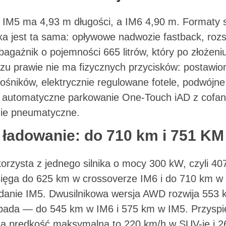
IM5 ma 4,93 m długości, a IM6 4,90 m. Formaty s
ka jest ta sama: opływowe nadwozie fastback, rozs
agażnik o pojemności 665 litrów, który po złożeniu 
rzu prawie nie ma fizycznych przycisków: postawi
łośników, elektrycznie regulowane fotele, podwójn
automatyczne parkowanie One-Touch iAD z cofan
nie pneumatyczne.
i ładowanie: do 710 km i 751 KM
rzysta z jednego silnika o mocy 300 kW, czyli 40
ięga do 625 km w crossoverze IM6 i do 710 km w 
nie IM5. Dwusilnikowa wersja AWD rozwija 553 kW
spada — do 545 km w IM6 i 575 km w IM5. Przysp
 a prędkość maksymalna to 220 km/h w SUV-ie i 2