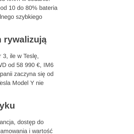
 od 10 do 80% bateria
dnego szybkiego
 rywalizują
, ile w Teslę,
WD od 58 990 €, IM6
anii zaczyna się od
esla Model Y nie
ryku
ancja, dostęp do
gramowania i wartość